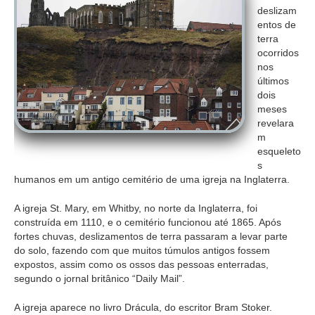
deslizam
entos de
terra
ocorridos
nos
últimos
dois
meses
revelara
m
esqueleto
s
humanos em um antigo cemitério de uma igreja na Inglaterra.
A igreja St. Mary, em Whitby, no norte da Inglaterra, foi
construída em 1110, e o cemitério funcionou até 1865. Após
fortes chuvas, deslizamentos de terra passaram a levar parte
do solo, fazendo com que muitos túmulos antigos fossem
expostos, assim como os ossos das pessoas enterradas,
segundo o jornal britânico “Daily Mail”.
A igreja aparece no livro Drácula, do escritor Bram Stoker.