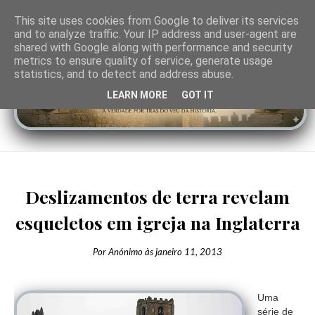
This site uses cookies from Google to deliver its services
and to analyze traffic. Your IP address and user-agent are
shared with Google along with performance and security
metrics to ensure quality of service, generate usage
statistics, and to detect and address abuse.
LEARN MORE
GOT IT
Deslizamentos de terra revelam
esqueletos em igreja na Inglaterra
Por
Anónimo
às
janeiro 11, 2013
Uma
série de