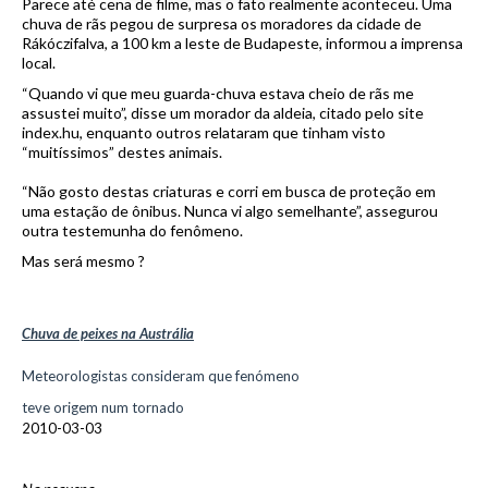
Parece até cena de filme, mas o fato realmente aconteceu. Uma
chuva de rãs pegou de surpresa os moradores da cidade de
Rákóczifalva, a 100 km a leste de Budapeste, informou a imprensa
local.
“Quando vi que meu guarda-chuva estava cheio de rãs me
assustei muito”, disse um morador da aldeia, citado pelo site
index.hu, enquanto outros relataram que tinham visto
“muitíssimos” destes animais.
“Não gosto destas criaturas e corri em busca de proteção em
uma estação de ônibus. Nunca vi algo semelhante”, assegurou
outra testemunha do fenômeno.
Mas será mesmo ?
Chuva de peixes na Austrália
Meteorologistas consideram que fenómeno
teve origem num tornado
2010-03-03