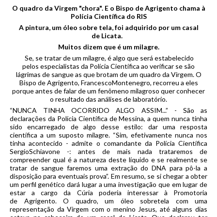
O quadro da Virgem "chora". E o Bispo de
Agrigento
chama à
Polícia Científica do
RIS
A pintura, um óleo
sobre
tela
, foi adquirido por um casal
de
Licata
.
Muitos dizem que é um milagre.
Se, se tratar de um milagre, é algo que será estabelecido
pelos
especialistas
da Polícia Científica ao verificar se são
lágrimas de sangue as que brotam de um quadro da Virgem. O
Bispo de
Agrigento
,
Francesco
Montenegro, recorreu a eles
porque antes de falar de um fenômeno milagroso quer conhecer
o resultado das análises de laboratório.
“NUNCA TINHA OCORRIDO ALGO ASSIM...” - São as
declarações da Polícia Científica de Messina, a quem nunca tinha
sido encarregado de algo desse estilo: dar uma resposta
científica a um suposto milagre. “Sim, efetivamente nunca nos
tinha acontecido - admite o comandante da Polícia Científica
SergioSchiavone -: antes de mais nada trataremos de
compreender qual é a natureza deste líquido e se realmente se
tratar de sangue faremos uma extração do DNA para pô-la a
disposição para eventuais prova”. Em resumo, se si chegar a obter
um perfil genético dará lugar a uma investigação que em lugar de
estar a cargo da Cúria poderia interessar à Promotoria
de Agrigento. O quadro, um óleo sobretela com uma
representação da Virgem com o menino Jesus, até alguns dias