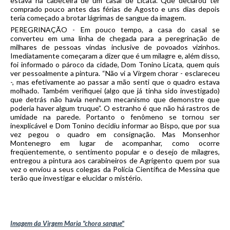
estava na cabeceira de um casal de Licata. Que declarou ter
comprado pouco antes das férias de Agosto e uns dias depois
teria começado a brotar lágrimas de sangue da imagem.
PEREGRINAÇÃO - Em pouco tempo, a casa do casal se
converteu em uma linha de chegada para a peregrinação de
milhares de pessoas vindas inclusive de povoados vizinhos.
Imediatamente começaram a dizer que é um milagre e, além disso,
foi informado o pároco da cidade, Dom Tonino Licata, quem quis
ver pessoalmente a pintura. “Não vi a Virgem chorar - esclareceu
-, mas efetivamente ao passar a mão senti que o quadro estava
molhado. Também verifiquei (algo que já tinha sido investigado)
que detrás não havia nenhum mecanismo que demonstre que
poderia haver algum truque”. O estranho é que não há rastros de
umidade na parede. Portanto o fenômeno se tornou ser
inexplicável e Dom Tonino decidiu informar ao Bispo, que por sua
vez pegou o quadro em consignação. Mas Monsenhor
Montenegro em lugar de acompanhar, como ocorre
freqüentemente, o sentimento popular e o desejo de milagres,
entregou a pintura aos carabineiros de Agrigento quem por sua
vez o enviou a seus colegas da Polícia Científica de Messina que
terão que investigar e elucidar o mistério.
Imagem da Virgem Maria "chora sangue"