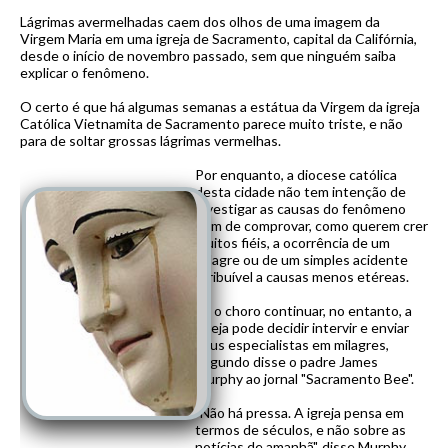
Lágrimas avermelhadas caem dos olhos de uma imagem da
Virgem Maria em uma igreja de Sacramento, capital da Califórnia,
desde o início de novembro passado, sem que ninguém saiba
explicar o fenômeno.
O certo é que há algumas semanas a estátua da Virgem da igreja
Católica Vietnamita de Sacramento parece muito triste, e não
para de soltar grossas lágrimas vermelhas.
Por enquanto, a diocese católica
desta cidade não tem intenção de
investigar as causas do fenômeno
nem de comprovar, como querem crer
muitos fiéis, a ocorrência de um
milagre ou de um simples acidente
atribuível a causas menos etéreas.
Se o choro continuar, no entanto, a
igreja pode decidir intervir e enviar
seus especialistas em milagres,
segundo disse o padre James
Murphy ao jornal "Sacramento Bee".
"Não há pressa. A igreja pensa em
termos de séculos, e não sobre as
notícias de amanhã", disse Murphy.