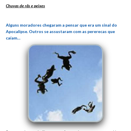
Chuvas de rãs e peixes
Alguns moradores chegaram a pensar que era um sinal do
Apocalipse. Outros se assustaram com as pererecas que
caíam…