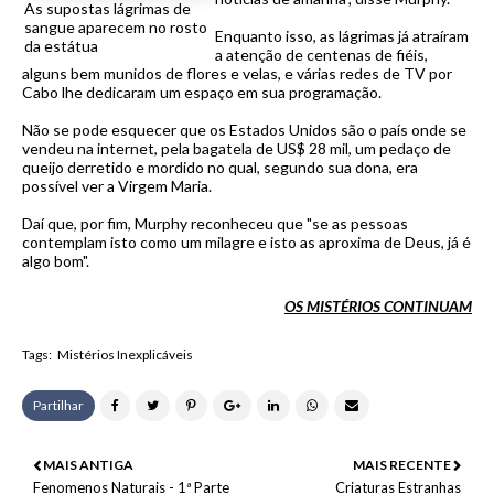
As supostas lágrimas de
sangue aparecem no rosto
Enquanto isso, as lágrimas já atraíram
da estátua
a atenção de centenas de fiéis,
alguns bem munidos de flores e velas, e várias redes de TV por
Cabo lhe dedicaram um espaço em sua programação.
Não se pode esquecer que os Estados Unidos são o país onde se
vendeu na internet, pela bagatela de US$ 28 mil, um pedaço de
queijo derretido e mordido no qual, segundo sua dona, era
possível ver a Virgem Maria.
Daí que, por fim, Murphy reconheceu que "se as pessoas
contemplam isto como um milagre e isto as aproxima de Deus, já é
algo bom".
OS MISTÉRIOS CONTINUAM
Tags:
Mistérios Inexplicáveis
Partilhar
MAIS ANTIGA
MAIS RECENTE
Fenomenos Naturais - 1ª Parte
Criaturas Estranhas