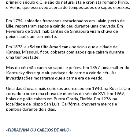
primeiro século d.C. e são do naturalista e cronista romano Plínio,
o Velho, que escreveu acerca de tempestades de sapos e peixes.
Em 1794, soldados franceses estacionados em Lalain, perto de
Lille, reportaram sapos a cair do céu durante uma chuvada. Em
Fevereiro de 1861, habitantes de Singapura viram chuva de
peixes após um terramoto.
Em 1873, a
«Scientific American»
noticiou que a cidade de
Kansas, Missouri, ficou coberta com sapos que caíram durante
uma tempestade.
Mas do céu não caem só sapos e peixes. Em 1857, uma mulher do
Kentucky disse que viu pedaços de carne a cair do céu. As
investigações mostraram que a carne era de veado.
Uma das chuvas mais curiosas aconteceu em 1940, na Rússia. Um
tornado trouxe uma chuva de moedas do século XVI. Em 1969,
bolas de golfe caíram em Punta Gorda, Florida. Em 1976, na
localidade de
bispo
San Luis, Califórnia, choveram melros e
pombos durante dois dias.
«FIBRALVINA OU CABELOS DE ANJO»