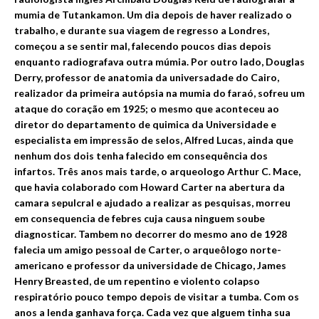
mumia de Tutankamon. Um dia depois de haver realizado o
trabalho, e durante sua viagem de regresso a Londres,
começou a se sentir mal, falecendo poucos dias depois
enquanto radiografava outra m
úmia. Por outro lado, Douglas
Derry, professor de anatomia d
a universadade do Cairo,
realizador da primeira autópsia na mumia do faraó, sofreu um
ataque do coração em 1925; o mesmo que aconteceu ao
diretor do departamento de quimica da
Universidade e
especialista em i
mpressão de selos, Alfred Lucas, ainda que
nenhum dos dois tenha falecido em consequência dos
infartos. Três anos mais tarde, o arqueologo Arthur C. Mace,
que havia colaborado com Howard Carter na abertura da
camara sepulcral e ajudado a realizar as pesquisas, morreu
em consequencia de febres cuja causa ningu
em soube
diagnosticar. Tambem no decorrer do mesmo ano de 1928
falecia um amigo pessoal de Carter, o arqueôlogo norte-
americano e professor da universidade de Chicago, James
Henry Breasted, de um repenti
no e violento colapso
respiratório pouco tempo depois de visitar a tumba. Com os
anos a lenda ganhava força. Cada vez que alguem tinha sua