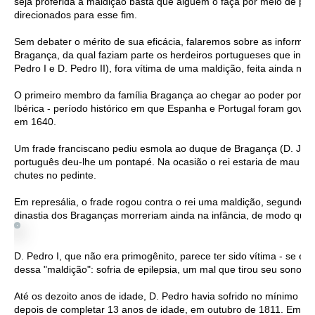
seja proferida a maldição basta que alguém o faça por meio de pala
direcionados para esse fim.
Sem debater o mérito de sua eficácia, falaremos sobre as informaç
Bragança, da qual faziam parte os herdeiros portugueses que introd
Pedro I e D. Pedro II), fora vítima de uma maldição, feita ainda no
O primeiro membro da família Bragança ao chegar ao poder portugu
Ibérica - período histórico em que Espanha e Portugal foram gover
em 1640.
Um frade franciscano pediu esmola ao duque de Bragança (D. João
português deu-lhe um pontapé. Na ocasião o rei estaria de mau hum
chutes no pedinte.
Em represália, o frade rogou contra o rei uma maldição, segundo a
dinastia dos Braganças morreriam ainda na infância, de modo que 
D. Pedro I, que não era primogênito, parece ter sido vítima - se é 
dessa "maldição": sofria de epilepsia, um mal que tirou seu sono p
Até os dezoito anos de idade, D. Pedro havia sofrido no mínimo de s
depois de completar 13 anos de idade, em outubro de 1811. Em mai