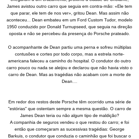
James avistou outro carro que seguia em contra-mão: «Ele tem
que parar, ele tem de nos ver», gritou Dean. Mas assim não
aconteceu... Dean embateu em um Ford Custom Tudor, modelo
1950 conduzido por Donald Turnupseed, que seguia na direção
oposta e não se percebeu da presença do Porsche prateado.
O acompanhante de Dean partiu uma perna e sofreu múltiplas
contusões e cortes por todo corpo, mas a estrela norte-
americana faleceu a caminho do hospital. O condutor do outro
carro pouco ou nada se aleijou e declarou que não havia visto o
carro de Dean. Mas as tragédias não acabam com a morte de
Dean....
Em redor dos restos deste Porsche têm ocorrido uma série de
"estórias" que ostentam sempre a mesma questão. O carro de
James Dean teria ou não algum tipo de maldição?
A companhia de seguros vendeu o que restou do carro; e foi
então que começaram as sucessivas tragédias: George
Barkuis, o condutor que conduzia o caminhão que foi buscar o