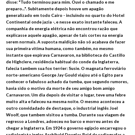
disse: "Tudo terminou para mim. Ouv
i o chamado e me
preparo...". Subitamente depois houve um apagão
generalizado em todo Cairo - incluindo no quarto do Hotel
Continental onde jazia -, e nesse exato instante faleceu. A
companhia de energia elétrica não encontrou razão que
explicasse aquele apagão, apesar de tais cortes na energia
serem normais. A suposta maldição não só acabava de fazer
sua primeira vitima humana, como também, no mesmo
instante que expirava Carnavaron, na biblioteca do Castillo
de High
clere, residência habitual do conde da Inglaterra,
falecia tambem sua fox terrier: Susie. O magnat
a ferroviário
norte-americano George Jay Gould viajou até o Egito para
conhecer o fabuloso achado da tumba, que segundo rumores,
havia sido o motivo da morte de seu amigo bom amigo
Carnavaron. Um dia depois de visitar o lugar, teve uma febre
muito alta e faleceu na mesma noite. O mesmo aconteceu a
outro convidadado de destaque, o industrial inglês Joel
Woolf, que tambem visitou a tumba. Durante sua viagem de
regresso a Londres, adoeceu no barco e morreu antes
de
cheg
ar a Inglaterra. Em 1924 o governo egípcio encarregou o
radiologista ingles Archibald Douglas Reid de radiografar a