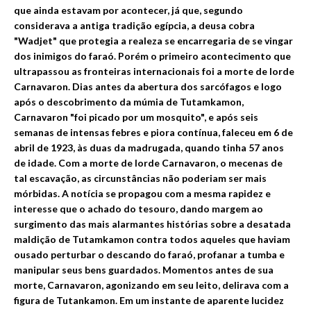
que ainda estavam por acontecer, já que, segundo
considerava a antiga tradição egípcia, a deusa cobra
"Wadjet" que protegia a reale
za se encarregaria de se vingar
dos inimigos do faraó. Porém o primeiro acontecimento que
ultrapassou as fronteiras internacionais foi a morte de lorde
Carnavaron. Dias antes da abertura dos sarcófagos e logo
após o descobrimento da múmia de Tutamkamon,
Carnavaron "foi picado por um mosquito", e após seis
sema
nas de intensas febres e piora contínua, faleceu em 6 de
abril de 1923, às duas da madrugada, q
uando tinha 57 anos
de idade. Com a morte de lorde Carnavaron, o mecenas de
tal escavação, as circunstâncias não poderiam ser mais
mórbidas. A notícia se propagou com a mesma rapidez e
interesse que o achado do tesouro, dando margem ao
surgimento das mais alarmantes histórias sobre a desatada
maldição de Tutamkamon contra todos aqueles que haviam
ousado perturbar o descando do faraó, profanar a tumba e
manipular seus bens guardados. Momentos antes de sua
morte, Carnavaron, agonizando em seu leito, delirava com a
figura de Tutankamon. E
m um instante de aparente lucidez