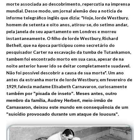
morte associada ao descobrimento, repercut
ia na imprensa
mundial. Desse modo, um j
ornal alemão deu a noticia de
informe telegráfico inglês que dizia: "Hoje, lorde Westbury,
homem de s
etenta e oito anos, atirou-se, do setimo andar,
pela janela de seu apartamento em Londres e morreu
instantaneamente. O filho de lorde Westbury, Richard
Bethell, que na época participou como secretário do
pesquisador Carter na escavação da tumba de Tutankamon,
tambem foi encontrado morto em sua casa, apesar de na
noite anterior haver ido se deitar completamente suadavel.
Não foi possível descobrir a causa de sua morte". Um ano
antes da estranha morte de lorde Westbury, e
m fevereiro de
1929, falecia madame Elisabeth Carnavaron, curiosamente
tam
bém por "picada de inseto". Meses antes, outro
membro da família, Audrey Herbert, meio-irmão de
Carnavaron, deixou este mundo em consequência de um
"suicídio provocado durante um ataque de loucura".