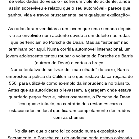
de velocidades do veículo - sofrei um violento acidente, ainda
assim sobreviveu e relatou que o seu automóvel «parece que
ganhou vida e travou bruscamente, sem qualquer explicação».
As rodas foram vendidas a um jovem que uma semana depois
viu-se envolvido num acidente devido a um defeito nas rodas
que pertenciam ao Porsche de Dean. Mas as "estórias" não
terminam por aqui. Numa corrida automóvel internacional, um
jovem adolescente tentou roubar o volante do Porsche de Barris
(outrora de Dean) e cortou o braço.
Numa tentativa de se livrar do "mau olhado" do carro, Barris
emprestou à polícia da Califórnia o que restava da carroçaria do
550, para utilizá-la como exemplo da imprudência no trânsito.
Antes que as autoridades o levassem, a garagem onde estava
guardado pegou fogo e, misteriosamente, o Porsche de Dean
ficou quase intacto, ao contrário dos restantes carros
estacionados no local que ficaram completamente destruídos
com as chamas.
No dia em que o carro foi colocado numa exposição em
Sacramento, o Porsche caiu do andaime onde estava colocado