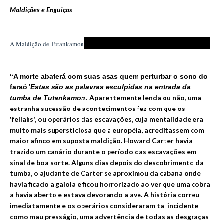
Maldições e Enguiços
A Maldição de Tutankamon
“A morte abaterá com suas asas quem perturbar o sono do
faraó”
Estas são as palavras esculpidas na entrada da
Aparentemente lenda ou não, uma
tumba de Tutankamon
.
estranha sucessão de acontecimentos fez com que os
'fellahs', ou operários das escavações, cuja mentalidade era
muito mais supersticiosa que a européia, acreditassem com
maior afinco em suposta maldição. Howard Carter havia
trazido um canário durante o período das escavações em
sinal de boa sorte. Alguns d
ias
depois do descobrimento da
tumba, o ajudante de Carter se aproximou da cabana onde
havia ficado a gaiola e ficou horrorizado ao ver que uma cobra
a havia aberto e estava devorando a ave. A história correu
imediatamen
te e os operári
os consideraram tal incidente
como mau presságio, uma advertência de todas as desgraças