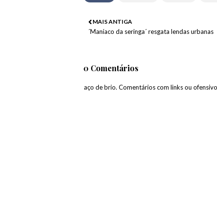
MAIS ANTIGA
´Maníaco da seringa´ resgata lendas urbanas
0 Comentários
paço de brio. Comentários com links ou ofensiv