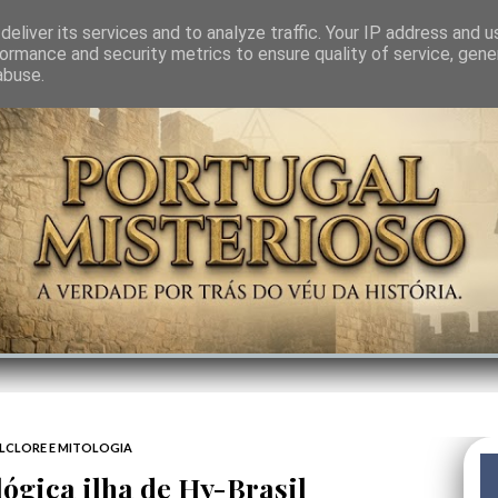
GEM
SABEDORIA
CIÊNCIA DO INVISÍVEL
CONTRA-PODER
ANJOS
eliver its services and to analyze traffic. Your IP address and 
ormance and security metrics to ensure quality of service, gen
abuse.
LCLORE E MITOLOGIA
ógica ilha de Hy-Brasil