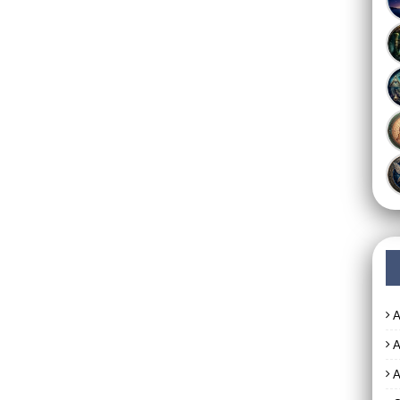
A
A
A