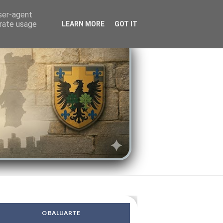
LENDAS
PSIQUE
user-agent
erate usage
LEARN MORE
GOT IT
O BALUARTE