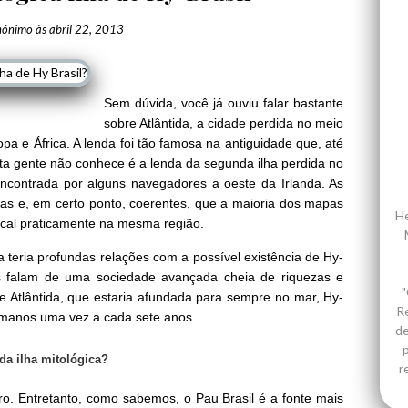
nónimo
às
abril 22, 2013
Sem dúvida, você já ouviu falar bastante
sobre Atlântida, a cidade perdida no meio
a e África. A lenda foi tão famosa na antiguidade que, até
uita gente não conhece é a lenda da segunda ilha perdida no
, encontrada por alguns navegadores a oeste da Irlanda. As
idas e, em certo ponto, coerentes, que a maioria dos mapas
He
local praticamente na mesma região.
a teria profundas relações com a possível existência de Hy-
as falam de uma sociedade avançada cheia de riquezas e
"
e Atlântida, que estaria afundada para sempre no mar, Hy-
R
umanos uma vez a cada sete anos.
de
p
da ilha mitológica?
r
iro. Entretanto, como sabemos, o Pau Brasil é a fonte mais