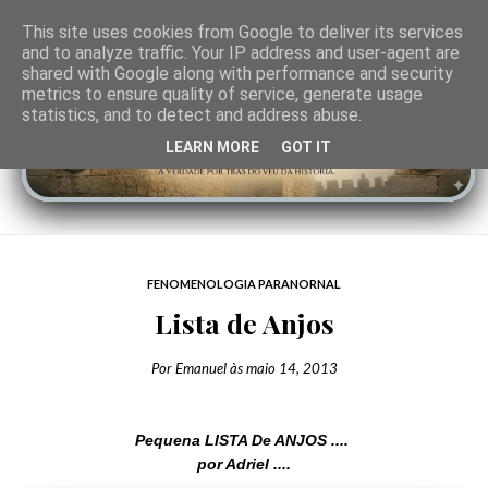
This site uses cookies from Google to deliver its services
and to analyze traffic. Your IP address and user-agent are
shared with Google along with performance and security
metrics to ensure quality of service, generate usage
statistics, and to detect and address abuse.
LEARN MORE
GOT IT
FENOMENOLOGIA PARANORNAL
Lista de Anjos
Por
Emanuel
às
maio 14, 2013
Pequena LISTA De ANJOS ....
por Adriel ....