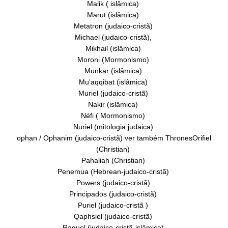
Malik ( islâmica)
Marut (islâmica)
Metatron (judaico-cristã)
Michael (judaico-cristã),
Mikhail (islâmica)
Moroni (Mormonismo)
Munkar (islâmica)
Mu'aqqibat (islâmica)
Muriel (judaico-cristã)
Nakir (islâmica)
Néfi ( Mormonismo)
Nuriel (mitologia judaica)
ophan / Ophanim (judaico-cristã) ver também ThronesOrifiel
(Christian)
Pahaliah (Christian)
Penemua (Hebrean-judaico-cristã)
Powers (judaico-cristã)
Principados (judaico-cristã)
Puriel (judaico-cristã )
Qaphsiel (judaico-cristã)
Raguel (judaico-cristã-islâmica)