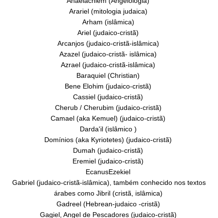
Anaelachiem (Angelologia)
Arariel (mitologia judaica)
Arham (islâmica)
Ariel (judaico-cristã)
Arcanjos (judaico-cristã-islâmica)
Azazel (judaico-cristã- islâmica)
Azrael (judaico-cristã-islâmica)
Baraquiel (Christian)
Bene Elohim (judaico-cristã)
Cassiel (judaico-cristã)
Cherub / Cherubim (judaico-cristã)
Camael (aka Kemuel) (judaico-cristã)
Darda'il (islâmico )
Domínios (aka Kyriotetes) (judaico-cristã)
Dumah (judaico-cristã)
Eremiel (judaico-cristã)
EcanusEzekiel
Gabriel (judaico-cristã-islâmica), também conhecido nos textos
árabes como Jibril (cristã, islâmica)
Gadreel (Hebrean-judaico -cristã)
Gagiel, Angel de Pescadores (judaico-cristã)