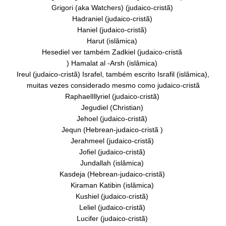
Grigori (aka Watchers) (judaico-cristã)
Hadraniel (judaico-cristã)
Haniel (judaico-cristã)
Harut (islâmica)
Hesediel ver também Zadkiel (judaico-cristã
) Hamalat al -Arsh (islâmica)
Ireul (judaico-cristã) Israfel, também escrito Israfil (islâmica),
muitas vezes considerado mesmo como judaico-cristã
RaphaelIllyriel (judaico-cristã)
Jegudiel (Christian)
Jehoel (judaico-cristã)
Jequn (Hebrean-judaico-cristã )
Jerahmeel (judaico-cristã)
Jofiel (judaico-cristã)
Jundallah (islâmica)
Kasdeja (Hebrean-judaico-cristã)
Kiraman Katibin (islâmica)
Kushiel (judaico-cristã)
Leliel (judaico-cristã)
Lucifer (judaico-cristã)