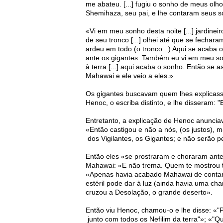
me abateu. [...] fugiu o sonho de meus olh
Shemihaza, seu pai, e lhe contaram seus s
«Vi em meu sonho desta noite [...] jardine
de seu tronco [...] olhei até que se fechar
ardeu em todo (o tronco...) Aqui se acaba
ante os gigantes: Também eu vi em meu son
à terra [...] aqui acaba o sonho. Então se
Mahawai e ele veio a eles.»
Os gigantes buscavam quem lhes explicass
Henoc, o escriba distinto, e lhe disseram: "
Entretanto, a explicação de Henoc anunciav
«Então castigou e não a nós, (os justos), 
dos Vigilantes, os Gigantes; e não serão
Então eles «se prostraram e choraram ant
Mahawai: «E não trema. Quem te mostrou t
«Apenas havia acabado Mahawai de contar o
estéril pode dar à luz (ainda havia uma ch
cruzou a Desolação, o grande deserto».
Então viu Henoc, chamou-o e lhe disse: «"P
junto com todos os Nefilim da terra"»; «"Q