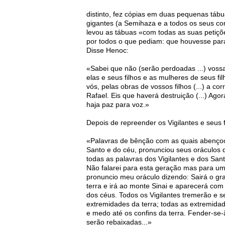
distinto, fez cópias em duas pequenas tá
gigantes (a Semihaza e a todos os seus co
levou as tábuas «com todas as suas petiçõ
por todos o que pediam: que houvesse para
Disse Henoc:
«Sabei que não (serão perdoadas ...) voss
elas e seus filhos e as mulheres de seus fil
vós, pelas obras de vossos filhos (...) a c
Rafael. Eis que haverá destruição (...) Agora
haja paz para voz.»
Depois de repreender os Vigilantes e seus f
«Palavras de bênção com as quais abençoo
Santo e do céu, pronunciou seus oráculos d
todas as palavras dos Vigilantes e dos San
Não falarei para esta geração mas para uma
pronuncio meu oráculo dizendo: Sairá o g
terra e irá ao monte Sinai e aparecerá com
dos céus. Todos os Vigilantes tremerão e 
extremidades da terra; todas as extremida
e medo até os confins da terra. Fender-se-
serão rebaixadas...»