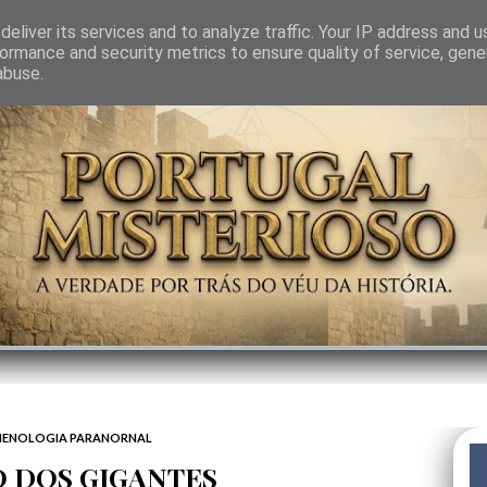
GEM
SABEDORIA
CIÊNCIA DO INVISÍVEL
CONTRA-PODER
ANJOS
eliver its services and to analyze traffic. Your IP address and 
ormance and security metrics to ensure quality of service, gen
abuse.
ENOLOGIA PARANORNAL
O DOS GIGANTES