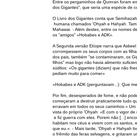
Entre os pergaminhos de Qumran foram en
dos Gigantes", que seria uma espécie de 
O Livro dos Gigantes conta que Semihazah, o
humana chamados 'Ohyah e Hahyah. Também 
Mahawai. - Além destes, entre os nomes d
os "amigos" «Hobabes e ADK».
A Segunda versão Etíope narra que Asbeel
corrompessem os seus corpos com as filha
dos pais, também "se contaminaram, os Gi
filhos" mas logo não havia alimento sufici
súditos: «Os gigantes (diziam) que não lhes 
pediam muito para comer»
«Hobabes e ADK (perguntavam...): Que me
Por fim, desesperados de fome, e não pode
começaram a destruir praticamente tudo qu
erravam em todos os seus caminhos.» Um 
vista do próprio 'Ohyah: «E com o vigor de 
e fiz guerra com eles. Porem não [...] enco
habitam nos céus e vivem com os santos, e 
que eu.». - Mais tarde, 'Ohyah e Hahyah t
o frêmito das feras selvagens, e gritaram 