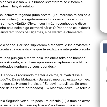
os ao ver a visão"». Os irmãos levantaram-se e foram a
onhos. Hahyah relatou:
iros; estavam regando (uma árvore...) numerosas raízes saíam
am as fontes (... e esgotaram-se) todas as águas e o fogo
 o sonho.»; «Então 'Ohyah, seu irmão, reconheceu e disse
ho esta noite algo extraordinário: O Poder dos céus descia
 assustaram todos os Gigantes, e os Nefilim e chamaram
e o sonho. Por isso suplicaram a Mahawai e lhe enviaram até
Escuta sua voz e diz-lhe que te explique e interprete o sonho"
a-lhes punição e morte pela "violência feita aos homens":
mas a Azazel», e também aprisionou e capturou «aos filhos
 perdoados nenhum de seus queridos.»
e Henoc» - Procurando manter a calma, 'Ohyah disse a
udo?»; Disse Mahawai: «Baraq'el, meu pai, estava comigo.»;
D
 que (... Henoc) lhe disse: "Eu ouvi maravilhas. Se uma
ance deles serem perdoados)..."» Mahawai deixou «a terra e
ela Segunda vez eu te peço um oráculo [...] a tuas palavras,
ue saibamos de ti sua explicação".» - Henoc, o escriba