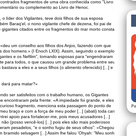
contrados fragmentos de uma obra conhecida como "Livro
comentário ou complemento ao Livro de Henoc.
 líder dos Vigilantes, teve dois filhos de sua esposa
Baraq'el, o nono vigilante chefe de dezena, foi pai de
e gigantes citados entre os fragmentos do mar morto constam
 «deu um conselho aos filhos dos Anjos, fazendo com que
s dos homens.» (I Enoch LXIX). Assim, seguindo o exemplo
gantes e os Nefilim", tomando esposas para "engendraram
ente para todos, o que causou um grande problema entre seus
bastava a eles e a seus filhos (o alimento oferecido) [...] e
 dará para matar?»
ndo ser satisfeitos com o trabalho humano, os Gigantes
e encontraram pela frente: «A impiedade foi grande, e eles
curioso fragmento, menciona esta passagem do ponto de
Po
meu braço e com a força de meu poder [...] (abati) toda carne,
ntrei apoio para fortalecer-me, pois meus acusadores [...]
não (posso vencê-los) [...] pois eles são mais poderosos
iveram pesadelos, "e o sonho fugiu de seus olhos": «Chegou
um bramido selvagem [...] Assim lhe falou 'Ohyah: "Meu sonho