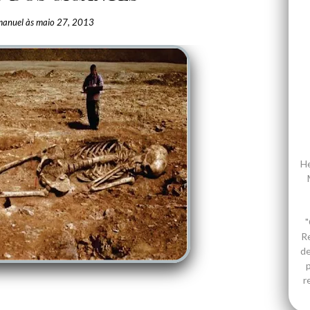
manuel
às
maio 27, 2013
He
"
R
de
p
r