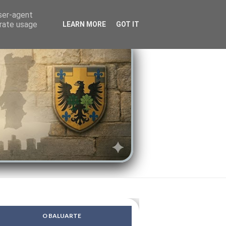
LENDAS
PSIQUE
user-agent
erate usage
LEARN MORE
GOT IT
O BALUARTE