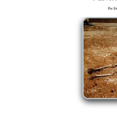
Por
E