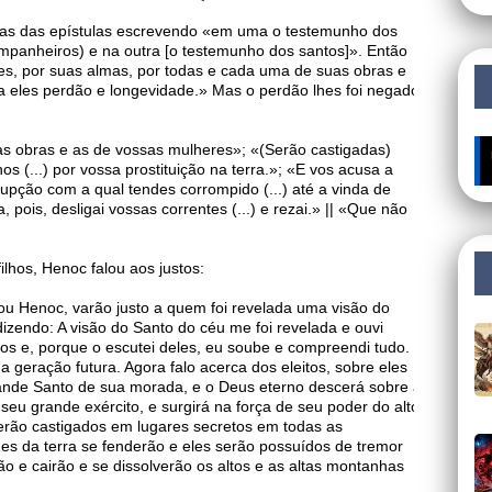
buas das epístulas escrevendo «em uma o testemunho dos
mpanheiros) e na outra [o testemunho dos santos]». Então
es, por suas almas, por todas e cada uma de suas obras e
 eles perdão e longevidade.» Mas o perdão lhes foi negado.
as obras e as de vossas mulheres»; «(Serão castigadas)
🔥 ÚLTIMO
hos (...) por vossa prostituição na terra.»; «E vos acusa a
orrupção com a qual tendes corrompido (...) até a vinda de
, pois, desligai vossas correntes (...) e rezai.» || «Que não
ilhos, Henoc falou aos justos:
u Henoc, varão justo a quem foi revelada uma visão do
izendo: A visão do Santo do céu me foi revelada e ouvi
tos e, porque o escutei deles, eu soube e compreendi tudo.
 geração futura. Agora falo acerca dos eleitos, sobre eles
rande Santo de sua morada, e o Deus eterno descerá sobre a
 seu grande exército, e surgirá na força de seu poder do alto
serão castigados em lugares secretos em todas as
des da terra se fenderão e eles serão possuídos de tremor
ão e cairão e se dissolverão os altos e as altas montanhas