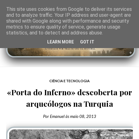
This site uses cookies from Google to deliver its services
and to analyze traffic. Your IP address and user-agent are
shared with Google along with performance and security
metrics to ensure quality of service, generate usage
statistics, and to detect and address abuse.
LEARN MORE
GOT IT
CIÊNCIA E TECNOLOGIA
«Porta do Inferno» descoberta por
arqueólogos na Turquia
Por
Emanuel
às
maio 08, 2013