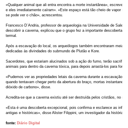
«Qualquer animal que ali entra encontra a morte instantânea», escreveu. 
e eles imediatamente caíram». «Este espaço está tão cheio de vapor neb
se pode ver o chão», acrescentou.
Francesco D´Andria, professor de arqueologia na Universidade de Salento
descobrir a caverna, explicou que o grupo fez a importante descoberta ao
termal.
Após a escavação do local, os arqueólogos também encontraram meias-c
dedicadas às divindades do submundo de Plutão e Kore.
Sacerdotes, que estariam alucinados sob a ação do fumo, terão sacrifica
animais para dentro da caverna tóxica, para depois arrastá-los para fora 
«Pudemos ver as propriedades letais da caverna durante a escavação», 
quando tentavam chegar perto da abertura do braço, mortas instantane
dióxido de carbono», disse.
Acredita-se que a caverna existiu até ser destruída pelos cristãos, no sé
«Esta é uma descoberta excepcional, pois confirma e esclarece as inform
antigas e históricas», disse Alister Filippini, um investigador da história 
fonte:
Diário Digital