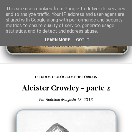
This site uses cookies from Google to deliver its services
and to analyze traffic. Your IP address and user-agent are
shared with Google along with performance and security
metrics to ensure quality of service, generate usage
statistics, and to detect and address abuse.
LEARN MORE
GOT IT
ESTUDOS TEOLÓGICOS E HISTÓRICOS
Aleister Crowley - parte 2
Por
Anónimo
às
agosto 13, 2013