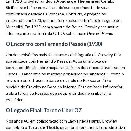
Em 1920, Crowley fundou a
Abadia de Thelema
em Cefalù,
Sicília. Este foi o seu mais ambicioso experimento de vida
comunitária dedicada à Vontade. Contudo, o projeto foi
encerrado em 1923, quando foi expulso da Itália pelo regime de
Mussolini. Em 1925, com a morte de Reuss, Crowley assumiu a
liderança internacional da O.T.O. sob o mote
Deus est Homo
.
O Encontro com Fernando Pessoa (1930)
Um dos episódios mais fascinantes da biografia de Crowley foi a
sua amizade com
Fernando Pessoa
. Após uma troca de
correspondência sobre mapas astrais, os dois encontraram-se em
Lisboa. O encontro foi marcado por episódios lendários — como o
nevoeiro que atrasou o barco e o apoio de Pessoa ao falso
suicídio de Crowley na Boca do Inferno. Esta amizade influenciou
a obra tardia de Pessoa, que se aprofundou no simbolismo
esotérico.
O Legado Final: Tarot e Liber OZ
Nos anos 40, em colaboração com Lady Frieda Harris, Crowley
concebeu o
Tarot de Thoth
, uma obra monumental que sintetiza