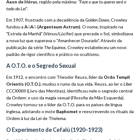
Aeon de Hórus
, regido pela máxima:
"Faze o que tu queres será o
todo da Lei"
.
Em 1907, frustrado com a decadência da
Golden Dawn
, Crowley
fundou a
A∴A∴ (Argenteum Astrum)
. O nome, inspirado na
"Estrela da Manhã" (Vénus/Lúcifer) que precede o Sol, simbolizava
a nova luz que superava o "Amanhecer Dourado". Através da
publicação da série
The Equinox
, Crowley estabeleceu um novo
padrão de rigor científico e prático no ocultismo.
A O.T.O. e o Segredo Sexual
Em 1912, o encontro com Theodor Reuss, líder da
Ordo Templi
Orientis (O.T.O.)
, mudou o rumo da sua vida. Reuss, ao ler o
Liber
CCCXXXIII
(Livro das Mentiras), identificou nele o segredo central
da Ordem: o uso da magia sexual (Filosofia da Mão Esquerda).
Crowley tornou-se o líder da O.T.O. para os países de língua
inglesa, adotando o mote
Baphomet
e reescrevendo os rituais da
Ordem à luz da Lei de Thelema.
O Experimento de Cefalù (1920–1923)