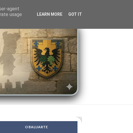
LENDAS
PSIQUE
user-agent
erate usage
LEARN MORE
GOT IT
O BALUARTE