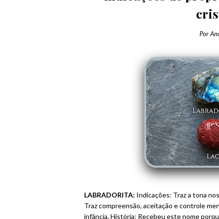
cris
Por
An
LABRADORITA:
Indicações: Traz a tona no
Traz compreensão, aceitação e controle ment
infância. História: Recebeu este nome porqu