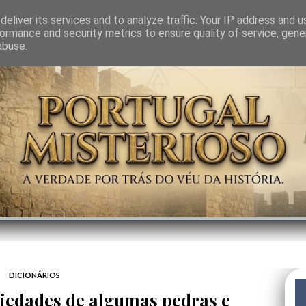
GEM
SABEDORIA
CIÊNCIA DO INVISÍVEL
CONTRA-PODER
ANJOS
eliver its services and to analyze traffic. Your IP address and 
ormance and security metrics to ensure quality of service, gen
abuse.
DICIONÁRIOS
riedades de algumas pedras e