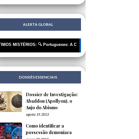
ALERTA GLOBAL
STÉRIOS: 🔍 Portugueses: A Corrente Invisível que nos Está a Roupar 
DOSSIÊS ESSENCIAIS
Dossier de Investigação:
Abaddon (Apollyon), o
Anjo do Abismo
agosto 19, 2013
Como identificar a
possessão demoníaca