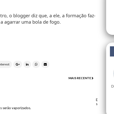
tro
, o blogger diz que, a ele, a formação faz-
a agarrar uma bola de fogo.
MAIS RECENTE
D
E
s
os serão vaporizados.