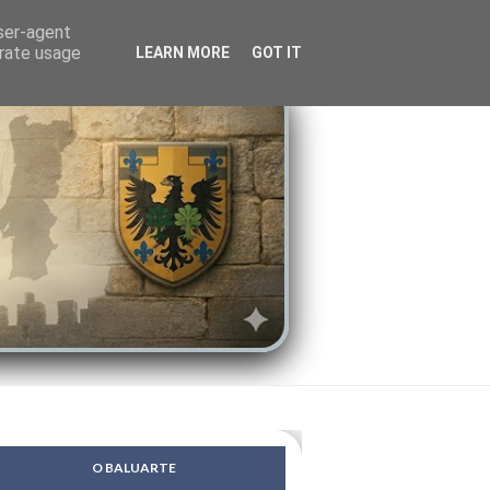
LENDAS
PSIQUE
user-agent
erate usage
LEARN MORE
GOT IT
O BALUARTE