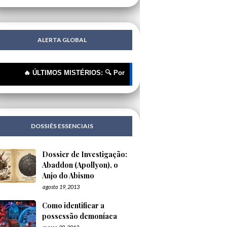
ALERTA GLOBAL
🔥 ÚLTIMOS MISTÉRIOS: 🔍 Portugueses: A Corrente Invisível que nos E
DOSSIÊS ESSENCIAIS
Dossier de Investigação:
Abaddon (Apollyon), o
Anjo do Abismo
agosto 19, 2013
Como identificar a
possessão demoníaca