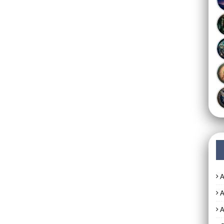
A
A
A