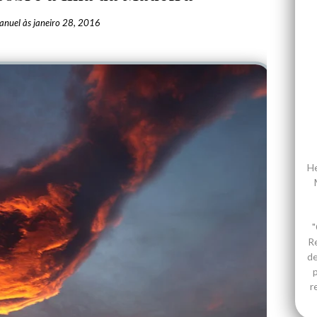
anuel
às
janeiro 28, 2016
He
"
R
de
p
r