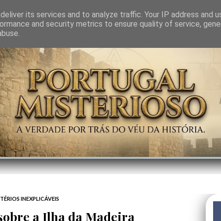
GEM
SABEDORIA
CIÊNCIA DO INVISÍVEL
CONTRA-PODER
ANJOS
eliver its services and to analyze traffic. Your IP address and 
ormance and security metrics to ensure quality of service, gen
abuse.
TÉRIOS INEXPLICÁVEIS
sobre a Ilha da Madeira