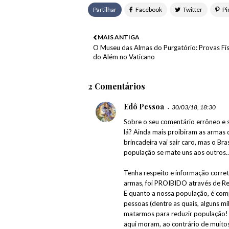
Partilhar
MAIS ANTIGA
O Museu das Almas do Purgatório: Provas Fís
do Além no Vaticano
🔥 ÚLTIMOS MISTÉRIOS: 🔍 Portugues
2 Comentários
Edô Pessoa
30/03/18, 18:30
Sobre o seu comentário errôneo e sa
lá? Ainda mais proibiram as armas 
brincadeira vai sair caro, mas o B
população se mate uns aos outros..
Tenha respeito e informação corret
armas, foi PROIBIDO através de R
E quanto a nossa população, é co
pessoas (dentre as quais, alguns m
matarmos para reduzir população!
aqui moram, ao contrário de muito