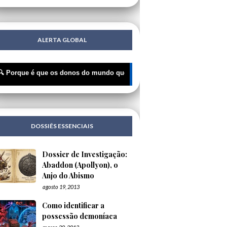
ALERTA GLOBAL
que é que os donos do mundo querem amarrar a IA ? | 🔍 O grande teat
DOSSIÊS ESSENCIAIS
Dossier de Investigação:
Abaddon (Apollyon), o
Anjo do Abismo
agosto 19, 2013
Como identificar a
possessão demoníaca