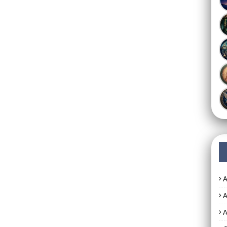
A
A
A