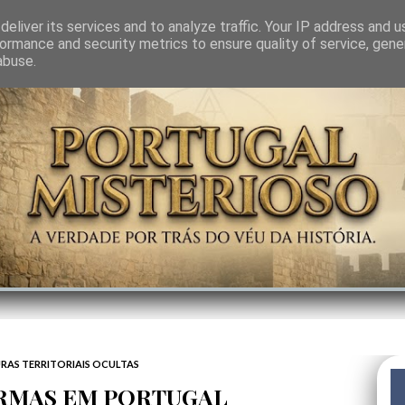
GEM
SABEDORIA
CIÊNCIA DO INVISÍVEL
CONTRA-PODER
ANJOS
eliver its services and to analyze traffic. Your IP address and 
ormance and security metrics to ensure quality of service, gen
abuse.
RAS TERRITORIAIS OCULTAS
ARMAS EM PORTUGAL