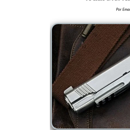
Por
Ema