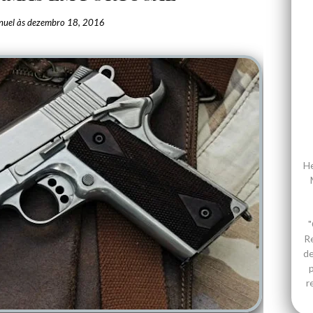
nuel
às
dezembro 18, 2016
He
"
R
de
p
r