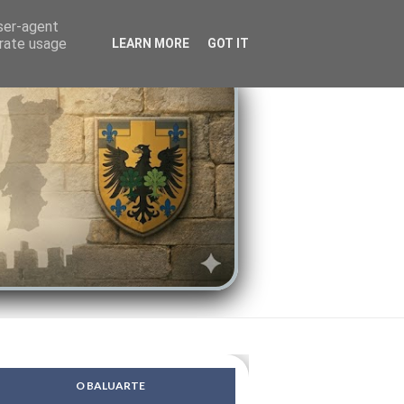
LENDAS
PSIQUE
user-agent
erate usage
LEARN MORE
GOT IT
O BALUARTE