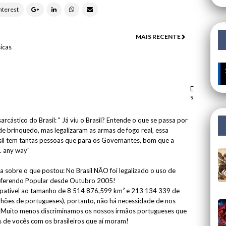
MAIS RECENTE
icas
es: A Corrente Invisível que nos Está a Roupar a Liberdade | 🔍 Por
E
s
rcástico do Brasil: " Já viu o Brasil? Entende o que se passa por
de brinquedo, mas legalizaram as armas de fogo real, essa
rasil tem tantas pessoas que para os Governantes, bom que a
. any way"
a sobre o que postou: No Brasil NÃO foi legalizado o uso de
eferendo Popular desde Outubro 2005!
mpatível ao tamanho de 8 514 876,599 km² e 213 134 339 de
ilhões de portugueses), portanto, não há necessidade de nos
 Muito menos discriminamos os nossos irmãos portugueses que
s de vocês com os brasileiros que aí moram!