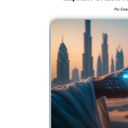
Por
Ema