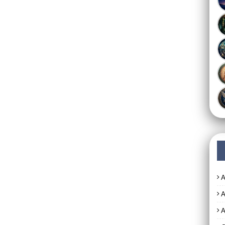
A
A
A