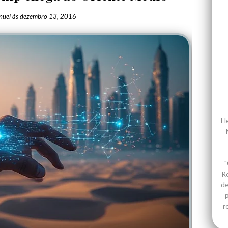
nuel
às
dezembro 13, 2016
He
"
R
de
p
r