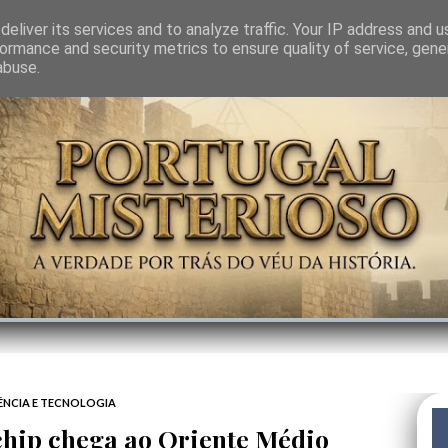
GEM
SABEDORIA
CIÊNCIA DO INVISÍVEL
CONTRA-PODER
ANJOS
eliver its services and to analyze traffic. Your IP address and 
ormance and security metrics to ensure quality of service, gen
abuse.
ÊNCIA E TECNOLOGIA
chip chega ao Oriente Médio