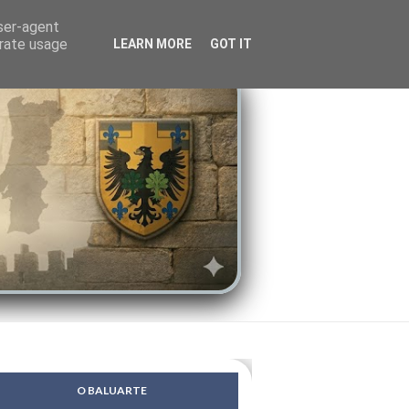
LENDAS
PSIQUE
user-agent
erate usage
LEARN MORE
GOT IT
O BALUARTE