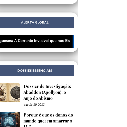
ALERTA GLOBAL
🔥 ÚLTIMOS MISTÉRIOS: 🔍 Portugueses:
DOSSIÊS ESSENCIAIS
Dossier de Investigação:
Abaddon (Apollyon), o
Anjo do Abismo
agosto 19, 2013
Porque é que os donos do
mundo querem amarrar a
IA ?