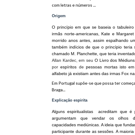
com letras e números ...
Origem
O princípio em que se baseia o tabuleir
irmãs norte-americanas, Kate e Margare
morrido anos antes, assim espalhando uma
também indícios de que o princípio teria 
chamado M. Planchette, que teria inventado
Allan Kardec, em seu
O Livro dos Médiuns
por
espíritos
de
pessoas mortas isto e
alfabeto já existiam antes das irmas Fox n
Em Portugal supõe-se que possa ter começa
Braga...
Explicação espirita
Alguns espiritualistas acreditam que é
argumentam que vendar os olhos do
capacidades mediúnicas. A ideia que fundam
participante durante as sessões. A maioria