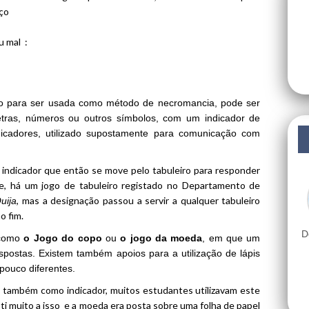
aço
u mal :
do para ser usada como método de necromancia, pode ser
letras, números ou outros símbolos, com um indicador de
cadores, utilizado supostamente para comunicação com
 indicador que então se move pelo tabuleiro para responder
e, há um jogo de tabuleiro registado no Departamento de
, mas a designação passou a servir a qualquer tabuleiro
uija
o fim.
D
 como
o Jogo
do copo
ou
o jogo da moeda
, em que um
spostas. Existem também apoios para a utilização de lápis
pouco diferentes.
 também como indicador, muitos estudantes utilizavam este
 muito a isso e a moeda era posta sobre uma folha de papel