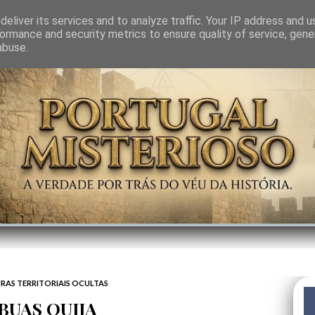
GEM
SABEDORIA
CIÊNCIA DO INVISÍVEL
CONTRA-PODER
ANJOS
eliver its services and to analyze traffic. Your IP address and 
ormance and security metrics to ensure quality of service, gen
abuse.
RAS TERRITORIAIS OCULTAS
BUAS OUIJA