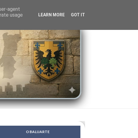
LENDAS
PSIQUE
user-agent
erate usage
LEARN MORE
GOT IT
O BALUARTE