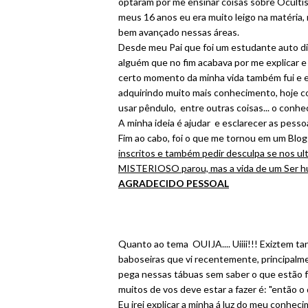
optaram por me ensinar coisas sobre Ocultis
meus 16 anos eu era muito leigo na matéria,
bem avançado nessas áreas.
Desde meu Pai que foi um estudante auto d
alguém que no fim acabava por me explicar e
certo momento da minha vida também fui e e
adquirindo muito mais conhecimento, hoje com 
usar pêndulo, entre outras coisas... o conhe
A minha ideia é ajudar e esclarecer as pess
Fim ao cabo, foi o que me tornou em um Blog
inscritos e também pedir desculpa se nos
MISTERIOSO parou, mas a vida de um Ser hu
AGRADECIDO PESSOAL
Quanto ao tema OUIJA.... Uiiii!!! Exiztem ta
baboseiras que vi recentemente, principalme
pega nessas tábuas sem saber o que estão f
muitos de vos deve estar a fazer é: "então 
Eu irei explicar a minha á luz do meu conhe