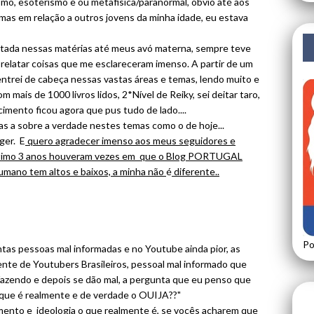
mo, esoterismo e ou metafisica/paranormal, óbvio até aos
 mas em relação a outros jovens da minha idade, eu estava
itada nessas matérias até meus avó materna, sempre teve
 relatar coisas que me esclareceram imenso. A partir de um
ntrei de cabeça nessas vastas áreas e temas, lendo muito e
mais de 1000 livros lidos, 2*Nível de Reiky, sei deitar taro,
cimento ficou agora que pus tudo de lado....
oas a sobre a verdade nestes temas como o de hoje...
ger. E
quero agradecer imenso aos meus seguidores e
 ultimo 3 anos houveram vezes em que o Blog PORTUGAL
mano tem altos e baixos, a minha não
é
diferente..
Po
ntas pessoas mal informadas e no Youtube ainda pior, as
nte de Youtubers Brasileiros, pessoal mal informado que
azendo e depois se dão mal, a pergunta que eu penso que
o que é realmente e de verdade o OUIJA??"
cimento e ideologia o que realmente é, se vocês acharem que