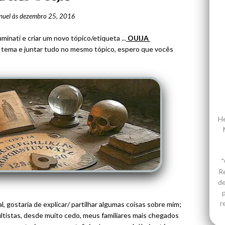
nuel
às
dezembro 25, 2016
uminati e criar um novo tópico/etiqueta ...
OUIJA
o tema e juntar tudo no mesmo tópico, espero que vocês
He
"
R
de
p
r
, gostaria de explicar/ partilhar algumas coisas sobre mim;
ltistas, desde muito cedo, meus familiares mais chegados