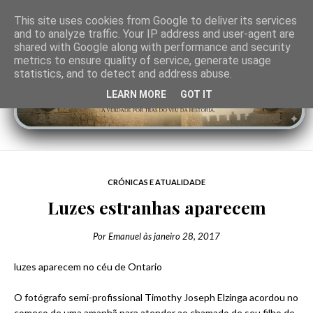
This site uses cookies from Google to deliver its services
and to analyze traffic. Your IP address and user-agent are
shared with Google along with performance and security
metrics to ensure quality of service, generate usage
statistics, and to detect and address abuse.
LEARN MORE
GOT IT
CRÓNICAS E ATUALIDADE
Luzes estranhas aparecem
Por
Emanuel
às
janeiro 28, 2017
luzes aparecem no céu de Ontario
O fotógrafo semi-profissional Timothy Joseph Elzinga acordou no
começo de uma amanhã para atender ao chamado de seu filho de