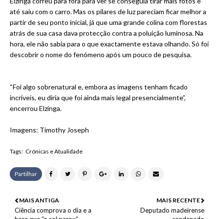
Elzinga correu para fora para ver se conseguia tirar mais fotos e
até saiu com o carro. Mas os pilares de luz pareciam ficar melhor a
partir de seu ponto inicial, já que uma grande colina com florestas
atrás de sua casa dava protecção contra a poluição luminosa. Na
hora, ele não sabia para o que exactamente estava olhando. Só foi
descobrir o nome do fenómeno após um pouco de pesquisa.
“Foi algo sobrenatural e, embora as imagens tenham ficado
incríveis, eu diria que foi ainda mais legal presencialmente”,
encerrou Elzinga.
Imagens: Timothy Joseph
Tags:
Crónicas e Atualidade
Partilhar
MAIS ANTIGA
MAIS RECENTE
Ciência comprova o dia e a
Deputado madeirense