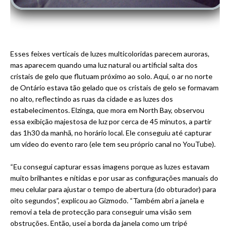
Esses feixes verticais de luzes multicoloridas parecem auroras,
mas aparecem quando uma luz natural ou artificial salta dos
cristais de gelo que flutuam próximo ao solo. Aqui, o ar no norte
de Ontário estava tão gelado que os cristais de gelo se formavam
no alto, reflectindo as ruas da cidade e as luzes dos
estabelecimentos. Elzinga, que mora em North Bay, observou
essa exibição majestosa de luz por cerca de 45 minutos, a partir
das 1h30 da manhã, no horário local. Ele conseguiu até capturar
um vídeo do evento raro (ele tem seu próprio canal no YouTube).
“Eu consegui capturar essas imagens porque as luzes estavam
muito brilhantes e nítidas e por usar as configurações manuais do
meu celular para ajustar o tempo de abertura (do obturador) para
oito segundos”, explicou ao Gizmodo. “Também abri a janela e
removi a tela de protecção para conseguir uma visão sem
obstruções. Então, usei a borda da janela como um tripé