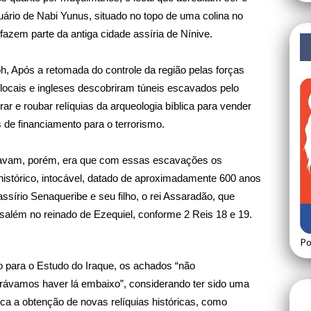
uário de Nabi Yunus, situado no topo de uma colina no
azem parte da antiga cidade assíria de Nínive.
ph
, Após a retomada do controle da região pelas forças
locais e ingleses descobriram túneis escavados pelo
ar e roubar relíquias da arqueologia bíblica para vender
 de financiamento para o terrorismo.
inavam, porém, era que com essas escavações os
istórico, intocável, datado de aproximadamente 600 anos
 assírio Senaqueribe e seu filho, o rei Assaradão, que
salém no reinado de Ezequiel, conforme 2 Reis 18 e 19.
Po
co para o Estudo do Iraque, os achados “não
ávamos haver lá embaixo”, considerando ter sido uma
ica a obtenção de novas relíquias históricas, como