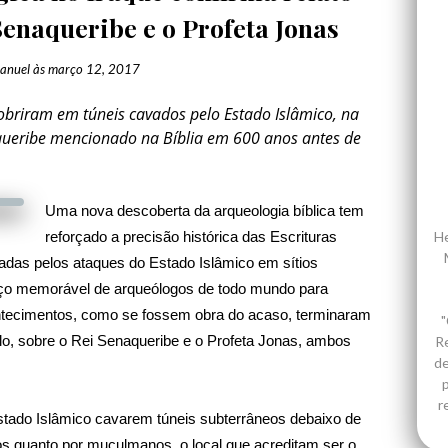
Senaqueribe e o Profeta Jonas
anuel
às
março 12, 2017
obriram em túneis cavados pelo Estado Islâmico, na
aqueribe mencionado na Bíblia em 600 anos antes de
Uma nova descoberta da arqueologia bíblica tem
reforçado a precisão histórica das Escrituras
He
adas pelos ataques do Estado Islâmico em sítios
forço memorável de arqueólogos de todo mundo para
ontecimentos, como se fossem obra do acaso, terminaram
"
lo, sobre o Rei Senaqueribe e o Profeta Jonas, ambos
R
de
p
r
Estado Islâmico cavarem túneis subterrâneos debaixo de
os quanto por muçulmanos, o local que acreditam ser o