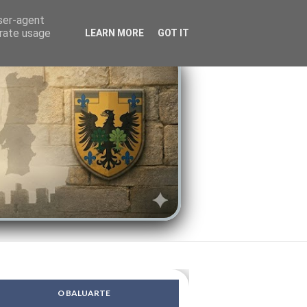
LENDAS
PSIQUE
user-agent
erate usage
LEARN MORE
GOT IT
O BALUARTE