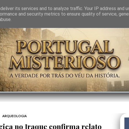
GEM
SABEDORIA
CIÊNCIA DO INVISÍVEL
CONTRA-PODER
ANJOS
eliver its services and to analyze traffic. Your IP address and 
ormance and security metrics to ensure quality of service, gen
abuse.
ARQUEOLOGIA
ica no Iraque confirma relato