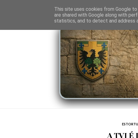
O PORTAL
SOMBRAS DO PODER
LINHA
This site uses cookies from Google to d
are shared with Google along with perf
statistics, and to detect and address 
ESTORTU
A TVI É