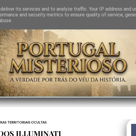
GEM
SABEDORIA
CIÊNCIA DO INVISÍVEL
CONTRA-PODER
ANJOS
eliver its services and to analyze traffic. Your IP address and 
ormance and security metrics to ensure quality of service, gen
abuse.
RAS TERRITORIAIS OCULTAS
 DOS ILLUMINATI