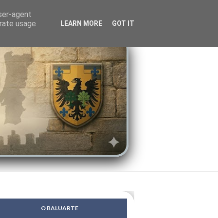
LENDAS
PSIQUE
user-agent
erate usage
LEARN MORE
GOT IT
O BALUARTE