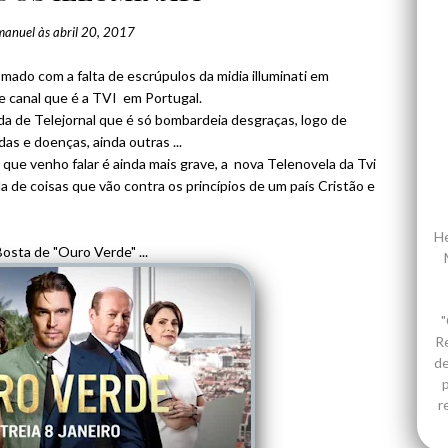
manuel
às
abril 20, 2017
smado com a falta de escrúpulos da midia illuminati em
e canal que é a TVI em Portugal.
da de Telejornal que é só bombardeia desgraças, logo de
s e doenças, ainda outras ...
o que venho falar é ainda mais grave, a nova Telenovela da Tvi
da de coisas que vão contra os princípios de um país Cristão e
He
osta de "Ouro Verde" ...
"
R
de
p
r