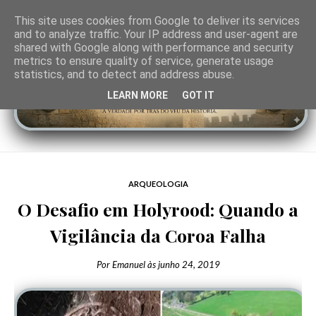
This site uses cookies from Google to deliver its services
and to analyze traffic. Your IP address and user-agent are
shared with Google along with performance and security
metrics to ensure quality of service, generate usage
statistics, and to detect and address abuse.
LEARN MORE
GOT IT
ARQUEOLOGIA
O Desafio em Holyrood: Quando a
Vigilância da Coroa Falha
Por
Emanuel
às
junho 24, 2019