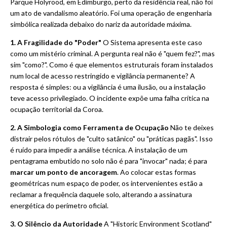
Parque Holyrood, em Edimburgo, perto da residência real, não foi
um ato de vandalismo aleatório. Foi uma operação de engenharia
simbólica realizada debaixo do nariz da autoridade máxima.
1. A Fragilidade do "Poder"
O Sistema apresenta este caso
como um mistério criminal. A pergunta real não é "quem fez?", mas
sim "como?". Como é que elementos estruturais foram instalados
num local de acesso restringido e vigilância permanente? A
resposta é simples: ou a vigilância é uma ilusão, ou a instalação
teve acesso privilegiado. O incidente expõe uma falha crítica na
ocupação territorial da Coroa.
2. A Simbologia como Ferramenta de Ocupação
Não te deixes
distrair pelos rótulos de "culto satânico" ou "práticas pagãs". Isso
é ruído para impedir a análise técnica. A instalação de um
pentagrama embutido no solo não é para "invocar" nada; é para
marcar um ponto de ancoragem
. Ao colocar estas formas
geométricas num espaço de poder, os intervenientes estão a
reclamar a frequência daquele solo, alterando a assinatura
energética do perímetro oficial.
3. O Silêncio da Autoridade
A "Historic Environment Scotland"