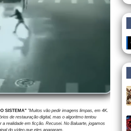
🔥 ÚLTIMOS 
DO SISTEMA"
"Muitos vão pedir imagens limpas, em 4K.
órios de restauração digital, mas o algoritmo tentou
ar a realidade em ficção. Recusei. No Baluarte, jogamos
ginal do vídeo que eles apagaram.