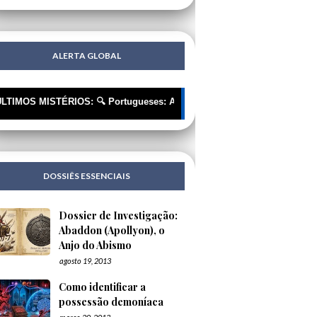
ALERTA GLOBAL
MISTÉRIOS: 🔍 Portugueses: A Corrente Invisível que nos Está a Roupa
DOSSIÊS ESSENCIAIS
Dossier de Investigação:
Abaddon (Apollyon), o
Anjo do Abismo
agosto 19, 2013
Como identificar a
possessão demoníaca