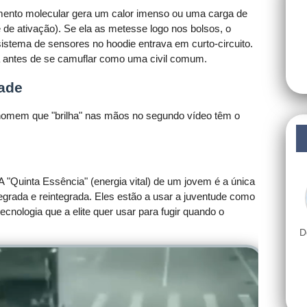
ento molecular gera um calor imenso ou uma carga de
e de ativação). Se ela as metesse logo nos bolsos, o
istema de sensores no hoodie entrava em curto-circuito.
a antes de se camuflar como uma civil comum.
dade
homem que "brilha" nas mãos no segundo vídeo têm o
A "Quinta Essência" (energia vital) de um jovem é a única
egrada e reintegrada. Eles estão a usar a juventude como
tecnologia que a elite quer usar para fugir quando o
D