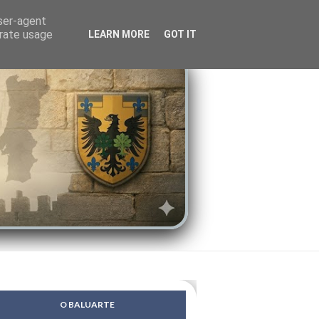
LENDAS
PSIQUE
user-agent
erate usage
LEARN MORE
GOT IT
O BALUARTE