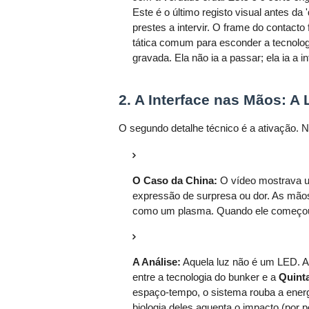
Este é o último registo visual antes da
prestes a intervir. O frame do contact
tática comum para esconder a tecnologi
gravada. Ela não ia a passar; ela ia a int
2. A Interface nas Mãos: A
O segundo detalhe técnico é a ativação. 
O Caso da China:
O vídeo mostrava u
expressão de surpresa ou dor. As mãos
como um plasma. Quando ele começou 
A Análise:
Aquela luz não é um LED. Aqu
entre a tecnologia do bunker e a
Quint
espaço-tempo, o sistema rouba a energ
biologia deles aguenta o impacto (por 