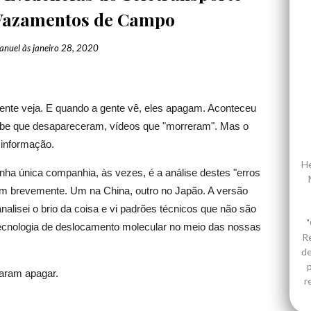
Vazamentos de Campo
anuel
às
janeiro 28, 2020
ente veja. E quando a gente vê, eles apagam. Aconteceu
ube que desapareceram, vídeos que "morreram". Mas o
 informação.
He
nha única companhia, às vezes, é a análise destes "erros
aram brevemente. Um na China, outro no Japão. A versão
nalisei o brio da coisa e vi padrões técnicos que não são
"
 tecnologia de deslocamento molecular no meio das nossas
R
de
p
taram apagar.
r