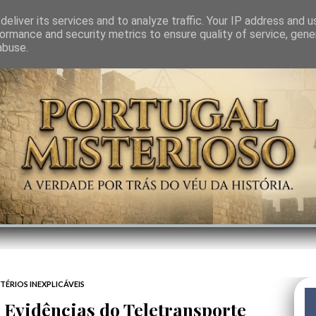
GEM
SABEDORIA
CIÊNCIA DO INVISÍVEL
CONTRA-PODER
ANJOS
eliver its services and to analyze traffic. Your IP address and 
ormance and security metrics to ensure quality of service, gen
abuse.
TÉRIOS INEXPLICÁVEIS
: Evidências do Teletransporte