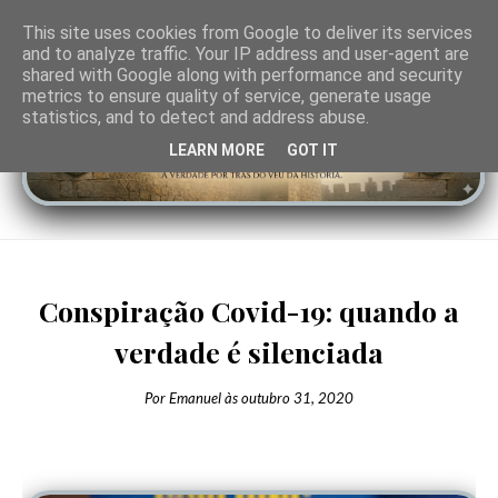
This site uses cookies from Google to deliver its services
and to analyze traffic. Your IP address and user-agent are
shared with Google along with performance and security
metrics to ensure quality of service, generate usage
statistics, and to detect and address abuse.
LEARN MORE
GOT IT
Conspiração Covid-19: quando a
verdade é silenciada
Por
Emanuel
às
outubro 31, 2020