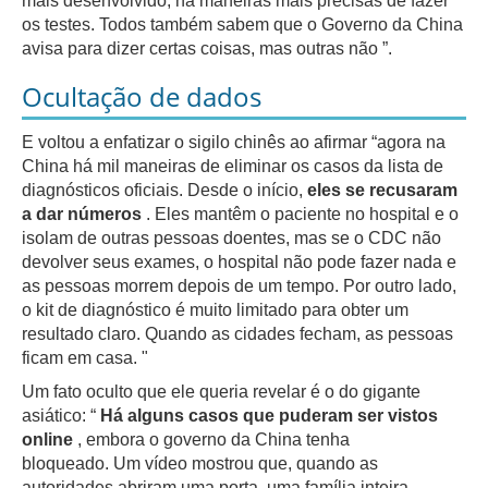
mais desenvolvido, há maneiras mais precisas de fazer
os testes.
Todos também sabem que o Governo da China
avisa para dizer certas coisas, mas outras não ”.
Ocultação de dados
E voltou a enfatizar o sigilo chinês ao afirmar “agora na
China há mil maneiras de eliminar os casos da lista de
diagnósticos oficiais.
Desde o início,
eles se recusaram
a dar números
.
Eles mantêm o paciente no hospital e o
isolam de outras pessoas doentes, mas se o CDC não
devolver seus exames, o hospital não pode fazer nada e
as pessoas morrem depois de um tempo.
Por outro lado,
o kit de diagnóstico é muito limitado para obter um
resultado claro.
Quando as cidades fecham, as pessoas
ficam em casa. "
Um fato oculto que ele queria revelar é o do gigante
asiático: “
Há alguns casos que puderam ser vistos
online
, embora o governo da China tenha
bloqueado.
Um vídeo mostrou que, quando as
autoridades abriram uma porta, uma família inteira