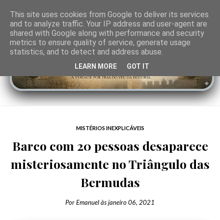
This site uses cookies from Google to deliver its services
and to analyze traffic. Your IP address and user-agent are
shared with Google along with performance and security
metrics to ensure quality of service, generate usage
statistics, and to detect and address abuse.
LEARN MORE
GOT IT
MISTÉRIOS INEXPLICÁVEIS
Barco com 20 pessoas desaparece
misteriosamente no Triângulo das
Bermudas
Por
Emanuel
às
janeiro 06, 2021