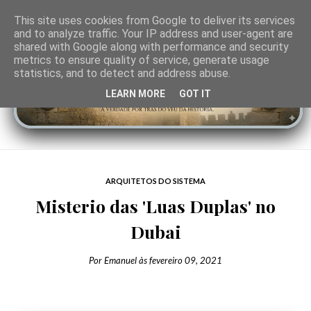
This site uses cookies from Google to deliver its services
and to analyze traffic. Your IP address and user-agent are
shared with Google along with performance and security
metrics to ensure quality of service, generate usage
statistics, and to detect and address abuse.
LEARN MORE
GOT IT
ARQUITETOS DO SISTEMA
Misterio das 'Luas Duplas' no
Dubai
Por
Emanuel
às
fevereiro 09, 2021