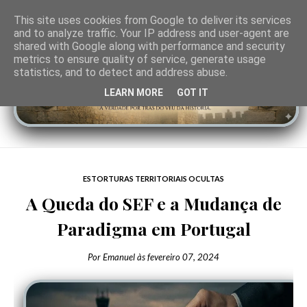
This site uses cookies from Google to deliver its services
and to analyze traffic. Your IP address and user-agent are
shared with Google along with performance and security
metrics to ensure quality of service, generate usage
statistics, and to detect and address abuse.
LEARN MORE
GOT IT
ESTORTURAS TERRITORIAIS OCULTAS
A Queda do SEF e a Mudança de
Paradigma em Portugal
Por
Emanuel
às
fevereiro 07, 2024