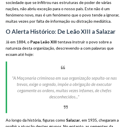
sociedade que se infiltrou nas estruturas de poder de várias
nações, não abriu exceção para o nosso país. Este não é um
fenómeno novo, mas é um fenómeno que o povo tende a ignorar,
muitas vezes por falta de informação ou distração mediática.
O Alerta Histórico: De Leão XIII a Salazar
Já em 1884, o
Papa Leão XIII
tentava instruir o povo sobre a
natureza desta organização, descrevendo-a com palavras que
ecoam até hoje:
"A Maçonaria criminosa em sua organização sepulta-se nas
trevas, exige o segredo, impõe a obrigação de executar
cegamente as ordens, muitas vezes infames, de chefes
desconhecidos..."
Ao longo da história, figuras como
Salazar
, em 1935, chegaram a
proibir a atuação destes grupos. No entanto, as sementes da