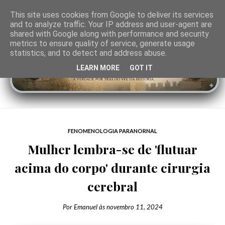
This site uses cookies from Google to deliver its services
and to analyze traffic. Your IP address and user-agent are
shared with Google along with performance and security
metrics to ensure quality of service, generate usage
statistics, and to detect and address abuse.
LEARN MORE
GOT IT
FENOMENOLOGIA PARANORNAL
Mulher lembra-se de 'flutuar
acima do corpo' durante cirurgia
cerebral
Por
Emanuel
às
novembro 11, 2024