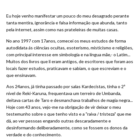
Eu hoje venho manifestar um pouco do meu desagrado perante
tanta mentira, ignorância e falsa informação que abunda, tanto
pela internet, assim como nas prateleiras de muitas casas.
No ano 1997 com 17anos, comecei os meus estudos de forma
autodidata ás ciências ocultas, esoterismo, misticismo e religiões,
com principal interesse em simbologia e na língua mãe,- o Latim...
Muitos dos livros que li eram antigos, de escritores que foram aos
locais fazer estudos, praticavam e sabiam, o que escreviam e o
que ensinavam.
Aos 24anos, já tinha passado por salas Kardecistas, tinha o 2ª
nivel de Reki-Karuna, frequentava um terreiro de Umbanda,
deitava cartas de Taro e desmanchava trabalhos de magia negra...
Hoje com 43 anos, vejo-me na obrigação de vir deixar o meu
testemunho sobre o que tenho visto e a "raiva / tristeza" que me
dá, ao ver pessoas engando outras descaradamente e
desinformando deliberadamente, como se fossem os donos da
verdade e do conhecimento.