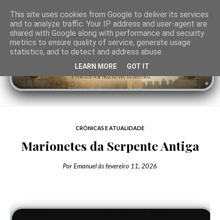
This site uses cookies from Google to deliver its services
and to analyze traffic. Your IP address and user-agent are
shared with Google along with performance and security
metrics to ensure quality of service, generate usage
statistics, and to detect and address abuse.
LEARN MORE
GOT IT
CRÓNICAS E ATUALIDADE
Marionetes da Serpente Antiga
Por
Emanuel
às
fevereiro 11, 2026