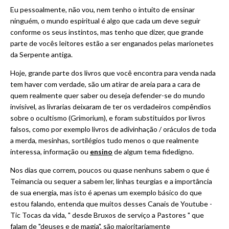
Eu pessoalmente, não vou, nem tenho o intuito de ensinar
ninguém, o mundo espiritual é algo que cada um deve seguir
conforme os seus instintos, mas tenho que dizer, que grande
parte de vocês leitores estão a ser enganados pelas marionetes
da Serpente antiga.
Hoje, grande parte dos livros que você encontra para venda nada
tem haver com verdade, são um atirar de areia para a cara de
quem realmente quer saber ou deseja defender-se do mundo
invisível, as livrarias deixaram de ter os verdadeiros compêndios
sobre o ocultismo (Grimorium), e foram substituídos por livros
falsos, como por exemplo livros de adivinhação / oráculos de toda
a merda, mesinhas, sortilégios tudo menos o que realmente
interessa, informação ou
ensino
de algum tema fidedigno.
Nos dias que correm, poucos ou quase nenhuns sabem o que é
Teimancia ou sequer a sabem ler, linhas teurgias e a importância
de sua energia, mas isto é apenas um exemplo básico do que
estou falando, entenda que muitos desses Canais de Youtube -
Tic Tocas da vida, " desde Bruxos de serviço a Pastores " que
falam de "
deuses e de magia
", são maioritariamente