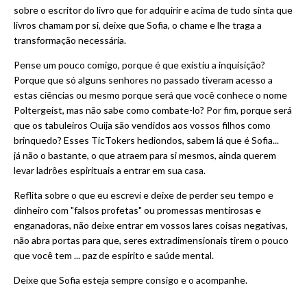
sobre o escritor do livro que for adquirir e acima de tudo sinta que
livros chamam por si, deixe que Sofia, o chame e lhe traga a
transformação necessária.
Pense um pouco comigo, porque é que existiu a inquisição?
Porque que só alguns senhores no passado tiveram acesso a
estas ciências ou mesmo porque será que você conhece o nome
Poltergeist, mas não sabe como combate-lo? Por fim, porque será
que os tabuleiros Ouija são vendidos aos vossos filhos como
brinquedo? Esses TicTokers hediondos, sabem lá que é Sofia...
já não o bastante, o que atraem para si mesmos, ainda querem
levar ladrões espirituais a entrar em sua casa.
Reflita sobre o que eu escrevi e deixe de perder seu tempo e
dinheiro com "falsos profetas" ou promessas mentirosas e
enganadoras, não deixe entrar em vossos lares coisas negativas,
não abra portas para que, seres extradimensionais tirem o pouco
que você tem ... paz de espirito e saúde mental.
Deixe que Sofia esteja sempre consigo e o acompanhe.