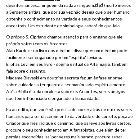
desinformantes... ninguém dá nada a ninguém,($$$) muito menos
a Serpente antiga, que por sua vez não deseja que o ser humano
obtenha o conhecimento da verdade e seus conhecimentos
ancestrais. Um estudante de simbologia saberá do que falo.
O próprio S. Cipriano chamou atenção para o engano que ele
próprio sofreu com os Arcontes...
Alan Kardec - no livro dos médiuns disse que: um médium pode
facilmente ser enganado por um "espirito" leviano.
Eliphas Levi em seu livro - dogma e ritual da Alta magia, também
fala sobre o assunto.
Madame Blavaski em doutrina secreta faz um ênfase enorme
sobre cuidados a ter quanto a ser manipulado espiritualmente.
Até a Bíblia é toda um alerta sobre os Arcontes, seres antigos
que têm influenciado e enganado a humanidade.
Eu acredito, que você não precisa de correr atrás de outros seres
humanos para ter discernimento da verdade e do correto, peça ao
Criador que lhes indique o caminho, que os leve aos livros certos,
procure o seu conhecimento em Alfarrabistas, que além de ter
perolas escondidas, sai por vezes mais barato, procure saber