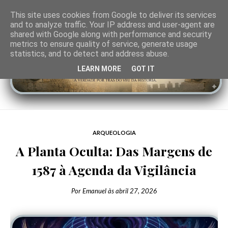
This site uses cookies from Google to deliver its services
and to analyze traffic. Your IP address and user-agent are
shared with Google along with performance and security
metrics to ensure quality of service, generate usage
statistics, and to detect and address abuse.
LEARN MORE
GOT IT
ARQUEOLOGIA
A Planta Oculta: Das Margens de
1587 à Agenda da Vigilância
Por
Emanuel
às
abril 27, 2026