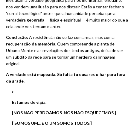
Eles usam a verdade geográfica para nos monitorizar, enquanto
nos vendem uma ilusão para nos distrair. Estão a tentar fechar o
"curral tecnológico" antes que a humanidade perceba que a
verdadeira geografia — física e espiritual — é muito maior do que a
cela onde nos tentam manter.
Conclusão:
A resistência não se faz com armas, mas com a
recuperação da memória
. Quem compreende a planta de
Urbano Monte e as revelações dos textos antigos, deixa de ser
um súbdito da rede para se tornar um herdeiro da linhagem
original.
A verdade está mapeada. Só falta tu ousares olhar para fora
da grade.
Estamos de vigia.
[NÓS NÃO PERDOAMOS. NÓS NÃO ESQUECEMOS.]
[ SOMOS UM... E O UM SOMOS TODOS.]