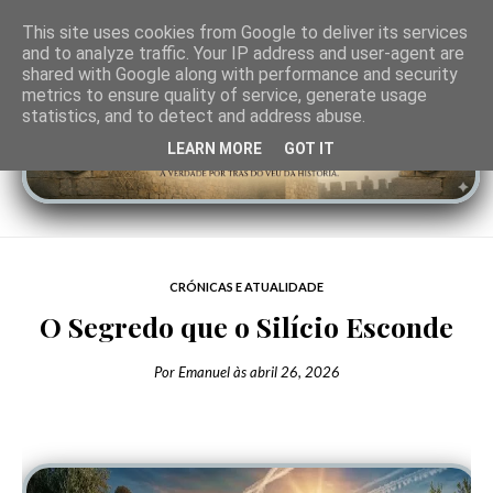
This site uses cookies from Google to deliver its services
and to analyze traffic. Your IP address and user-agent are
shared with Google along with performance and security
metrics to ensure quality of service, generate usage
statistics, and to detect and address abuse.
LEARN MORE
GOT IT
CRÓNICAS E ATUALIDADE
O Segredo que o Silício Esconde
Por
Emanuel
às
abril 26, 2026