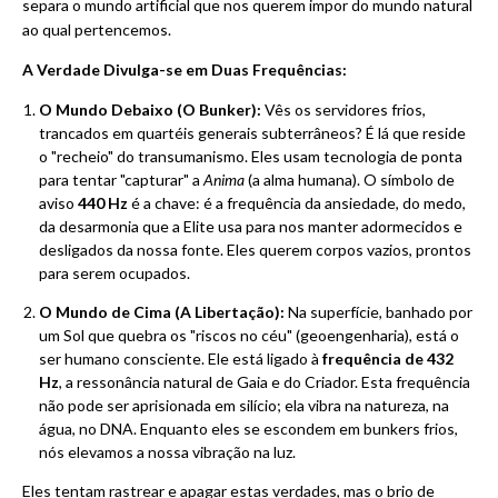
separa o mundo artificial que nos querem impor do mundo natural
ao qual pertencemos.
A Verdade Divulga-se em Duas Frequências:
O Mundo Debaixo (O Bunker):
Vês os servidores frios,
trancados em quartéis generais subterrâneos? É lá que reside
o "recheio" do transumanismo. Eles usam tecnologia de ponta
para tentar "capturar" a
Anima
(a alma humana). O símbolo de
aviso
440 Hz
é a chave: é a frequência da ansiedade, do medo,
da desarmonia que a Elite usa para nos manter adormecidos e
desligados da nossa fonte. Eles querem corpos vazios, prontos
para serem ocupados.
O Mundo de Cima (A Libertação):
Na superfície, banhado por
um Sol que quebra os "riscos no céu" (geoengenharia), está o
ser humano consciente. Ele está ligado à
frequência de 432
Hz
, a ressonância natural de Gaia e do Criador. Esta frequência
não pode ser aprisionada em silício; ela vibra na natureza, na
água, no DNA. Enquanto eles se escondem em bunkers frios,
nós elevamos a nossa vibração na luz.
Eles tentam rastrear e apagar estas verdades, mas o brio de