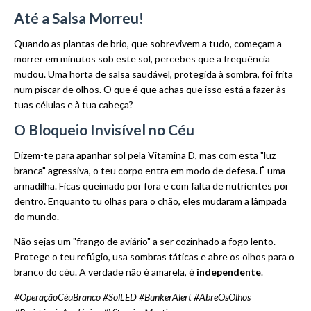
Até a Salsa Morreu!
Quando as plantas de brio, que sobrevivem a tudo, começam a
morrer em minutos sob este sol, percebes que a frequência
mudou. Uma horta de salsa saudável, protegida à sombra, foi frita
num piscar de olhos. O que é que achas que isso está a fazer às
tuas células e à tua cabeça?
O Bloqueio Invisível no Céu
Dizem-te para apanhar sol pela Vitamina D, mas com esta "luz
branca" agressiva, o teu corpo entra em modo de defesa. É uma
armadilha. Ficas queimado por fora e com falta de nutrientes por
dentro. Enquanto tu olhas para o chão, eles mudaram a lâmpada
do mundo.
Não sejas um "frango de aviário" a ser cozinhado a fogo lento.
Protege o teu refúgio, usa sombras táticas e abre os olhos para o
branco do céu. A verdade não é amarela, é
independente
.
#OperaçãoCéuBranco #SolLED #BunkerAlert #AbreOsOlhos