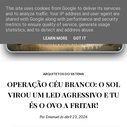
This site uses cookies from Google to deliver its services
and to analyze traffic. Your IP address and user-agent are
shared with Google along with performance and security
metrics to ensure quality of service, generate usage
statistics, and to detect and address abuse.
LEARN MORE
GOT IT
ARQUITETOS DO SISTEMA
OPERAÇÃO CÉU BRANCO: O SOL
VIROU UM LED AGRESSIVO E TU
ÉS O OVO A FRITAR!
Por
Emanuel
às
abril 23, 2026