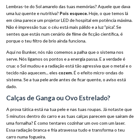
Lembras-te do Sol amarelo das tuas memórias? Aquele que dava
uma luz quente e nutritiva?
Pois esquece.
Hoje, o que temos lá
em cima parece um projetor LED de hospital em potência máxima.
Não é impressão tua: o céu está mais pálido e a luz "pica". Se
sentes que estás num cenário de filme de ficção científica, é
porque o teu filtro de brio ainda funciona.
Aqui no Bunker, nós não comemos a palha que o sistema nos
serve. Nós ligamos os pontos e a energia passa. E a verdade é
crua: o Sol mudou e a radiação está tão agressiva que o metal e o
tecido não aquecem... eles
cozem
. É o efeito micro-ondas do
sistema. Se a tua pele arde antes de ficar quente, o aviso está
dado.
Calças de Ganga ou Ovo Estrelado?
A prova tática está na tua pele e nas tuas roupas. Já notaste que
5 minutos dentro do carro e as tuas calças parecem que saíram de
uma fornalha? É como tentares cozinhar um ovo com um laser.
Essa radiação branca e fria atravessa tudo e transforma o teu
carro numa fogueira.