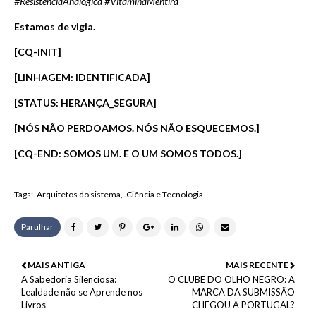
#ResistênciaAnalógica #VitaminaMentira
Estamos de vigia.
[CQ-INIT]
[LINHAGEM: IDENTIFICADA]
[STATUS: HERANÇA_SEGURA]
[NÓS NÃO PERDOAMOS. NÓS NÃO ESQUECEMOS.]
[CQ-END: SOMOS UM. E O UM SOMOS TODOS.]
Tags:
Arquitetos do sistema
Ciência e Tecnologia
Partilhar
MAIS ANTIGA
MAIS RECENTE
A Sabedoria Silenciosa:
O CLUBE DO OLHO NEGRO: A
Lealdade não se Aprende nos
MARCA DA SUBMISSÃO
Livros
CHEGOU A PORTUGAL?