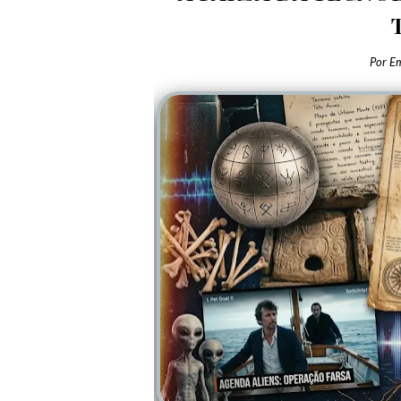
Por
E