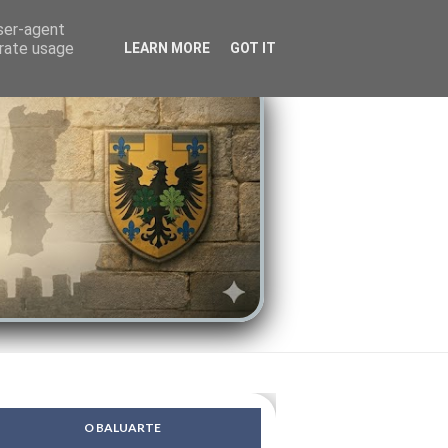
LENDAS
PSIQUE
user-agent
erate usage
LEARN MORE
GOT IT
O BALUARTE