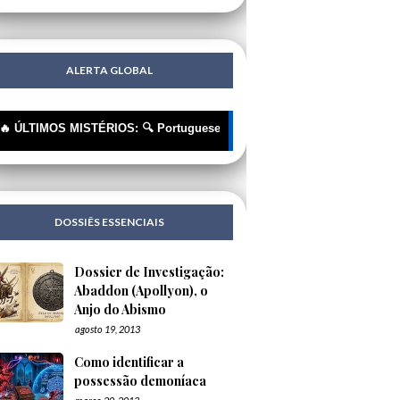
ALERTA GLOBAL
MOS MISTÉRIOS: 🔍 Portugueses: A Corrente Invisível que nos Está a R
DOSSIÊS ESSENCIAIS
Dossier de Investigação:
Abaddon (Apollyon), o
Anjo do Abismo
agosto 19, 2013
Como identificar a
possessão demoníaca