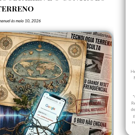
TERRENO
manuel
às
maio 10, 2026
He
"
R
de
p
r