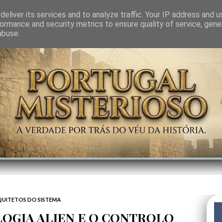
GEM
SABEDORIA
CIÊNCIA DO INVISÍVEL
CONTRA-PODER
ANJOS
eliver its services and to analyze traffic. Your IP address and 
ormance and security metrics to ensure quality of service, gen
abuse.
UITETOS DO SISTEMA
LOGIA ALIEN E O CONTROLO