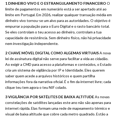
1
DINHEIRO VIVO E O ESTRANGULAMENTO FINANCEIRO
O
limite de pagamentos em numerário está a ser apertado até ao
limite em Portugal. Em 2026, realizar qualquer transação média em
dinheiro vivo tornou-se um alvo para as autoridades. O objetivo é
empurrar a população para o Euro Digital e o rasto bancário total.
Se eles controlam o teu acesso ao dinheiro, controlam a tua
capacidade de resistência. Sem dinheiro físico, não há privacidade
nem investigação independente.
2 CHAVE MÓVEL DIGITAL COMO ALGEMAS VIRTUAIS
A nova
lei de assinatura digital não serve para facilitar a vida ao cidadão.
Ao exigir a CMD para acesso a plataformas e conteúdos, o Estado
cria um sistema de vigilância por IP e Identidade. Eles querem
saber quem acede a arquivos históricos e quem partilha
informações fora da narrativa oficial. É o fim da internet livre; cada
clique teu tem agora o teu NIF colado.
3 VIGILÂNCIA POR SATÉLITES DE BAIXA ALTITUDE
As novas
constelações de satélites lançadas este ano não são apenas para
internet rápida. Elas formam uma rede de mapeamento térmico e
visual de baixa altitude que cobre cada metro quadrado. Estão a