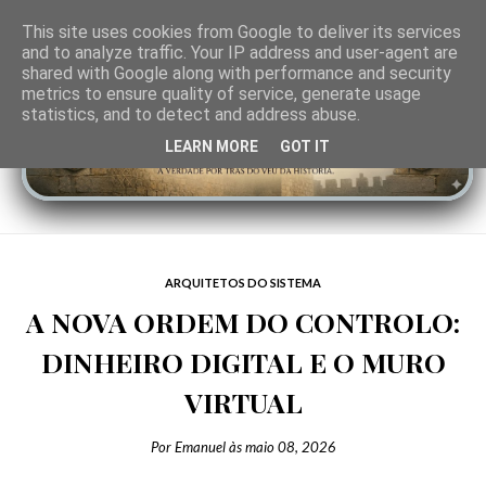
This site uses cookies from Google to deliver its services
and to analyze traffic. Your IP address and user-agent are
shared with Google along with performance and security
metrics to ensure quality of service, generate usage
statistics, and to detect and address abuse.
LEARN MORE
GOT IT
ARQUITETOS DO SISTEMA
A NOVA ORDEM DO CONTROLO:
DINHEIRO DIGITAL E O MURO
VIRTUAL
Por
Emanuel
às
maio 08, 2026