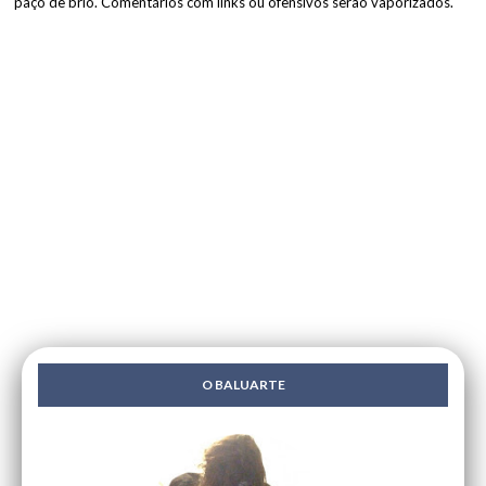
paço de brio. Comentários com links ou ofensivos serão vaporizados.
O BALUARTE