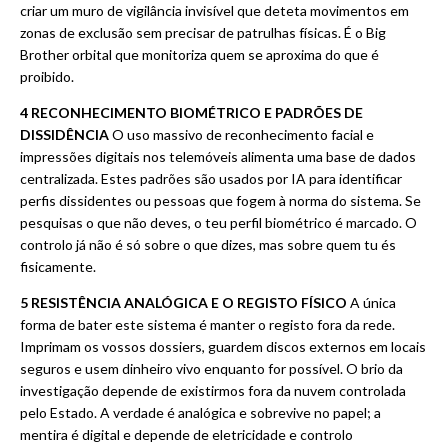
criar um muro de vigilância invisível que deteta movimentos em
zonas de exclusão sem precisar de patrulhas físicas. É o Big
Brother orbital que monitoriza quem se aproxima do que é
proibido.
4 RECONHECIMENTO BIOMÉTRICO E PADRÕES DE
DISSIDÊNCIA
O uso massivo de reconhecimento facial e
impressões digitais nos telemóveis alimenta uma base de dados
centralizada. Estes padrões são usados por IA para identificar
perfis dissidentes ou pessoas que fogem à norma do sistema. Se
pesquisas o que não deves, o teu perfil biométrico é marcado. O
controlo já não é só sobre o que dizes, mas sobre quem tu és
fisicamente.
5 RESISTÊNCIA ANALÓGICA E O REGISTO FÍSICO
A única
forma de bater este sistema é manter o registo fora da rede.
Imprimam os vossos dossiers, guardem discos externos em locais
seguros e usem dinheiro vivo enquanto for possível. O brio da
investigação depende de existirmos fora da nuvem controlada
pelo Estado. A verdade é analógica e sobrevive no papel; a
mentira é digital e depende de eletricidade e controlo