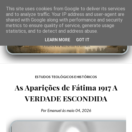
This site uses cookies from Google to deliver its services
and to analyze traffic. Your IP address and user-agent are
shared with Google along with performance and security
metrics to ensure quality of service, generate usage
statistics, and to detect and address abuse.
LEARN MORE
GOT IT
ESTUDOS TEOLÓGICOS E HISTÓRICOS
As Aparições de Fátima 1917 A
VERDADE ESCONDIDA
Por
Emanuel
às
maio 04, 2026