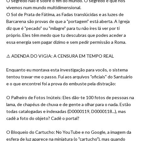
O segredo não é sobre o fim do mundo. O segredo é que nós
vivemos num mundo multidimensional.
O Sol de Prata de Fátima, as Fadas translúcidas e as luzes de
Barcarena são provas de que a "portagem" está aberta. A Igreja
diz que é "pecado" ou "milagre" para tu não ires lá ver por ti
próprio. Eles têm medo que tu descubras que podes aceder a
essa energia sem pagar dízimo e sem pedir permissão a Roma.
⚠️ ADENDA DO VIGIA: A CENSURA EM TEMPO REAL
Enquanto eu montava esta investigação para vocês, o sistema
tentou travar-me o passo. Fui aos arquivos "oficiais" do Santuário
e o que encontrei foi a prova do embuste pela distração:
O Palheiro de Fotos Inúteis: Eles dão-te 100 fotos de pessoas na
lama, de chapéus de chuva e de gente a olhar para o nada. Estão
todas catalogadas e indexadas (D0000119, D0000118...), mas
cadê a foto do objeto? Cadê o portal?
O Bloqueio do Cartucho: No YouTube e no Google, a imagem da
esfera de luz aparece na miniatura (o "cartucho"), mas quando