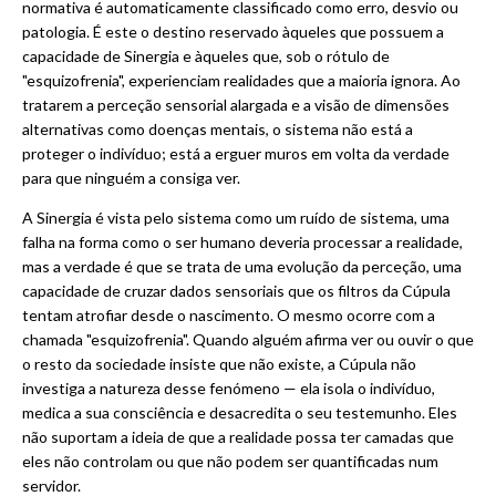
normativa é automaticamente classificado como erro, desvio ou
patologia. É este o destino reservado àqueles que possuem a
capacidade de Sinergia e àqueles que, sob o rótulo de
"esquizofrenia", experienciam realidades que a maioria ignora. Ao
tratarem a perceção sensorial alargada e a visão de dimensões
alternativas como doenças mentais, o sistema não está a
proteger o indivíduo; está a erguer muros em volta da verdade
para que ninguém a consiga ver.
A Sinergia é vista pelo sistema como um ruído de sistema, uma
falha na forma como o ser humano deveria processar a realidade,
mas a verdade é que se trata de uma evolução da perceção, uma
capacidade de cruzar dados sensoriais que os filtros da Cúpula
tentam atrofiar desde o nascimento. O mesmo ocorre com a
chamada "esquizofrenia". Quando alguém afirma ver ou ouvir o que
o resto da sociedade insiste que não existe, a Cúpula não
investiga a natureza desse fenómeno — ela isola o indivíduo,
medica a sua consciência e desacredita o seu testemunho. Eles
não suportam a ideia de que a realidade possa ter camadas que
eles não controlam ou que não podem ser quantificadas num
servidor.