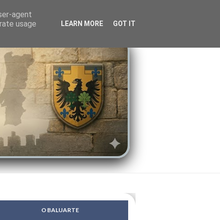
LENDAS
PSIQUE
user-agent
erate usage
LEARN MORE
GOT IT
O BALUARTE