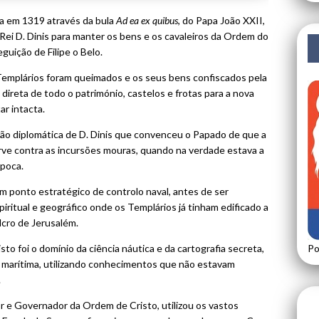
da em 1319 através da bula
Ad ea ex quibus
, do Papa João XXII,
 Rei D. Dinis para manter os bens e os cavaleiros da Ordem do
uição de Filipe o Belo.
 Templários foram queimados e os seus bens confiscados pela
direta de todo o património, castelos e frotas para a nova
ar intacta.
ão diplomática de D. Dinis que convenceu o Papado de que a
rve contra as incursões mouras, quando na verdade estava a
época.
um ponto estratégico de controlo naval, antes de ser
iritual e geográfico onde os Templários já tinham edificado a
cro de Jerusalém.
o foi o domínio da ciência náutica e da cartografia secreta,
Po
 marítima, utilizando conhecimentos que não estavam
.
r e Governador da Ordem de Cristo, utilizou os vastos