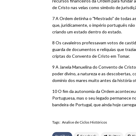
recursos financeiros da Ordem para fundar a 
de Cristo nas velas como símbolo de jurisdiçã
7 A Ordem detinha o "Mestrado" de todas as 
que, juridicamente, o império português não
criando um estado dentro do estado.
8 Os cavaleiros professavam votos de castida
guarda de documentos e relíquias que trazi
criptas do Convento de Cristo em Tomar.
9 A Janela Manuelina do Convento de Cristo 
poder divino, a natureza e as descobertas, c
domínio dos mares muito antes da história ofic
10 O fim da autonomia da Ordem aconteceu 
Portuguesa, mas o seu legado permanece no
bandeira de Portugal, que ainda hoje carrega
Tags:
Analise de Ciclos Históricos