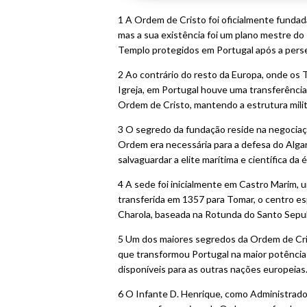
1 A Ordem de Cristo foi oficialmente funda
mas a sua existência foi um plano mestre do
Templo protegidos em Portugal após a perseg
2 Ao contrário do resto da Europa, onde os
Igreja, em Portugal houve uma transferência 
Ordem de Cristo, mantendo a estrutura milit
3 O segredo da fundação reside na negociaç
Ordem era necessária para a defesa do Alga
salvaguardar a elite marítima e científica da 
4 A sede foi inicialmente em Castro Marim, 
transferida em 1357 para Tomar, o centro esp
Charola, baseada na Rotunda do Santo Sepul
5 Um dos maiores segredos da Ordem de Crist
que transformou Portugal na maior potência
disponíveis para as outras nações europeias
6 O Infante D. Henrique, como Administrado