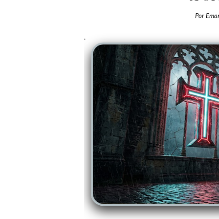
Por
Ema
.