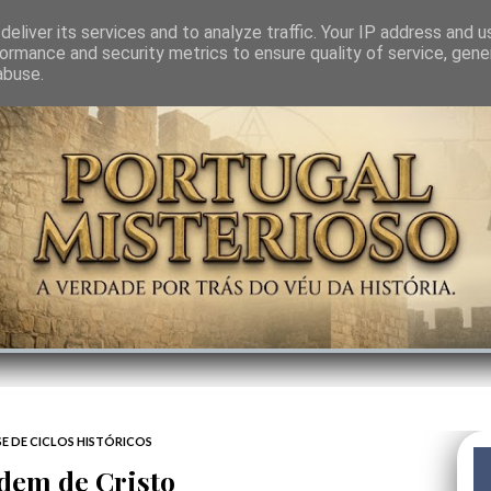
GEM
SABEDORIA
CIÊNCIA DO INVISÍVEL
CONTRA-PODER
ANJOS
eliver its services and to analyze traffic. Your IP address and 
ormance and security metrics to ensure quality of service, gen
abuse.
SE DE CICLOS HISTÓRICOS
dem de Cristo