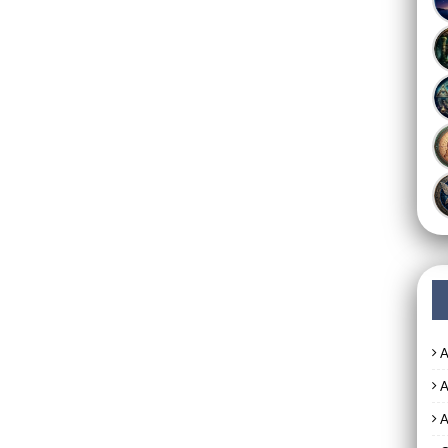
A
A
A