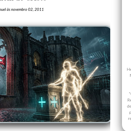
nuel
às
novembro 02, 2011
He
"
R
de
p
r