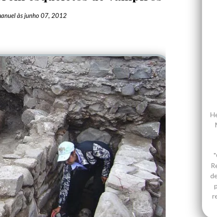
anuel
às
junho 07, 2012
He
"
R
de
p
r