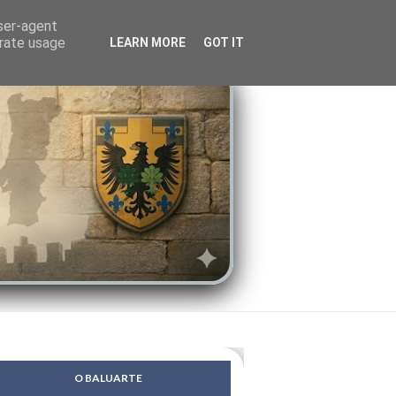
LENDAS
PSIQUE
user-agent
erate usage
LEARN MORE
GOT IT
O BALUARTE