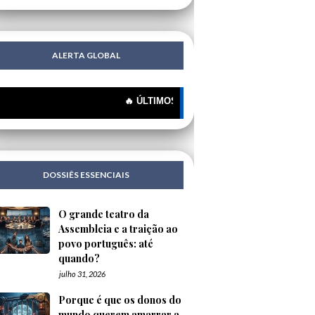
ALERTA GLOBAL
🔥 ÚLTIMOS MISTÉRIOS: 🔍 Porque é que os donos do m
DOSSIÊS ESSENCIAIS
O grande teatro da
Assembleia e a traição ao
povo português: até
quando?
julho 31, 2026
Porque é que os donos do
mundo querem amarrar a