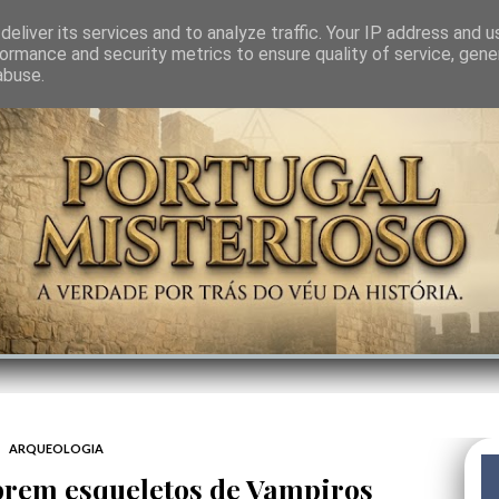
GEM
SABEDORIA
CIÊNCIA DO INVISÍVEL
CONTRA-PODER
ANJOS
eliver its services and to analyze traffic. Your IP address and 
ormance and security metrics to ensure quality of service, gen
abuse.
ARQUEOLOGIA
rem esqueletos de Vampiros