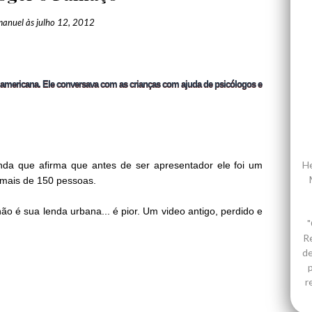
manuel
às
julho 12, 2012
V americana. Ele conversava com as crianças com ajuda de psicólogos e
He
enda que afirma que antes de ser apresentador ele foi um
 mais de 150 pessoas.
ão é sua lenda urbana... é pior. Um video antigo, perdido e
"
R
de
p
r