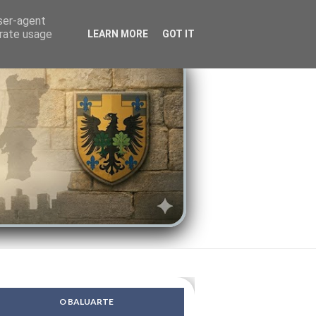
LENDAS
PSIQUE
user-agent
erate usage
LEARN MORE
GOT IT
O BALUARTE