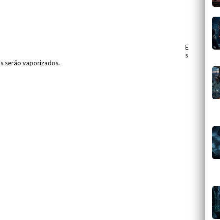
E
s
os serão vaporizados.