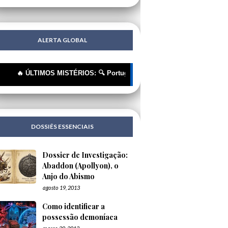
ALERTA GLOBAL
 ÚLTIMOS MISTÉRIOS: 🔍 Portugueses: A Corrente Invisível que nos Est
DOSSIÊS ESSENCIAIS
Dossier de Investigação:
Abaddon (Apollyon), o
Anjo do Abismo
agosto 19, 2013
Como identificar a
possessão demoníaca