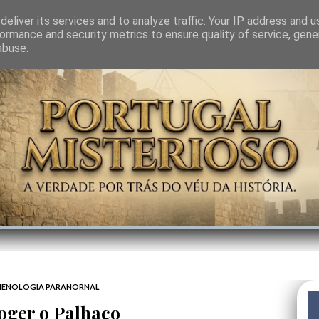
GEM
SABEDORIA
CIÊNCIA DO INVISÍVEL
CONTRA-PODER
ANJOS
eliver its services and to analyze traffic. Your IP address and 
ormance and security metrics to ensure quality of service, gen
abuse.
ENOLOGIA PARANORNAL
oger o Palhaço