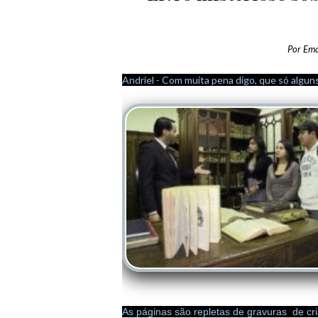
Por
Ema
Andriel - Com muita pena digo, que só alguns
As páginas são repletas de gravuras de cr