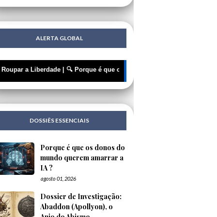
ALERTA GLOBAL
r a Liberdade | 🔍 Porque é que os donos do mundo querem amarrar a I
DOSSIÊS ESSENCIAIS
Porque é que os donos do
mundo querem amarrar a
IA ?
agosto 01, 2026
Dossier de Investigação:
Abaddon (Apollyon), o
Anjo do Abismo