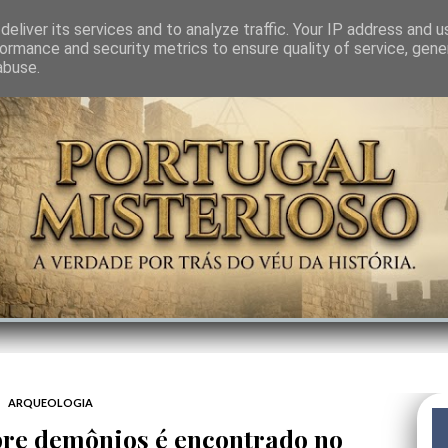
GEM
SABEDORIA
CIÊNCIA DO INVISÍVEL
CONTRA-PODER
ANJOS
eliver its services and to analyze traffic. Your IP address and 
ormance and security metrics to ensure quality of service, gen
abuse.
ARQUEOLOGIA
bre demônios é encontrado no