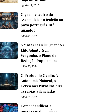
agosto 19, 2013
O grande teatro da
Assembleia e a traição ao
povo português: até
quando?
julho 31, 2026
A Máscara Caiu: Quando a
Elite Admite, Sem
Vergonha, o Plano de
Redução Populaciona
julho 30, 2026
O Protocolo Oculto: A
Autonomia Natural, o
Cerco aos Parasitas e as
Terapias Silenciadas
julho 28, 2026
Como identificar a
possessão demoníaca