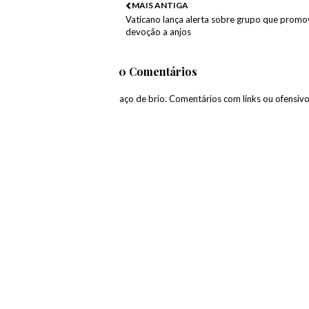
MAIS ANTIGA
Vaticano lança alerta sobre grupo que promo
devoção a anjos
0 Comentários
paço de brio. Comentários com links ou ofensiv
🔥 ÚLTIMOS M