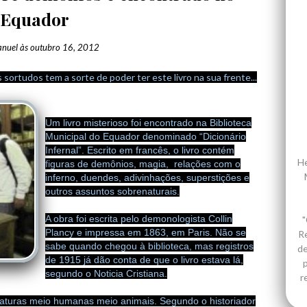
Equador
nuel
às
outubro 16, 2012
 sortudos tem a sorte de poder ter este livro na sua frente...
Um livro misterioso foi encontrado na Biblioteca
Municipal do Equador denominado “Dicionário
Infernal”. Escrito em francês, o livro contém
He
figuras de demônios, magia, relações com o
inferno, duendes, adivinhações, superstições e
outros assuntos sobrenaturais.
A obra foi escrita pelo demonologista Collin
"
Plancy e impressa em 1863, em Paris. Não se
R
sabe quando chegou à biblioteca, mas registros
de
de 1915 já dão conta de que o livro estava lá,
p
segundo o Noticia Cristiana.
r
iaturas meio humanas meio animais. Segundo o historiador