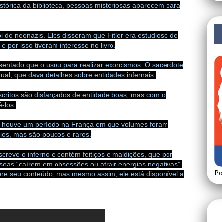
stórica da biblioteca, pessoas misteriosas aparecem para
i de neonazis. Eles disseram que Hitler era estudioso de
e por isso tiveram interesse no livro.
entado que o usou para realizar exorcismos. O sacerdote
ual, que dava detalhes sobre entidades infernais.
scritos são disfarçados de entidade boas, mas com o
-los.
z, houve um período na França em que volumes foram
nios, mas são poucos e raros.
screve o inferno e contém feitiços e maldições, que por
ssoas “caírem em obsessões ou atrair energias negativas”.
Po
bre seu conteúdo, mas mesmo assim, ele está disponível a