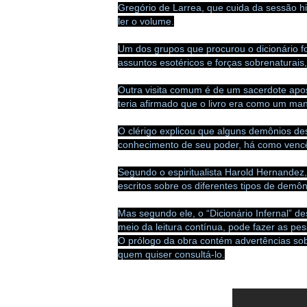
Gregório de Larrea, que cuida da sessão hi
ler o volume.
Um dos grupos que procurou o dicionário fo
assuntos esotéricos e forças sobrenaturais, 
Outra visita comum é de um sacerdote apos
teria afirmado que o livro era como um man
O clérigo explicou que alguns demônios de
conhecimento de seu poder, há como vencê
Segundo o espiritualista Harold Hernande
escritos sobre os diferentes tipos de demô
Mas segundo ele, o “Dicionário Infernal” de
meio da leitura contínua, pode fazer as pe
O prólogo da obra contém advertências so
quem quiser consultá-lo.