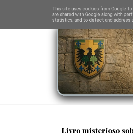
O PORTAL
SOMBRAS DO PODER
LINHA
This site uses cookies from Google to d
are shared with Google along with perf
statistics, and to detect and address 
Livro misterioso so