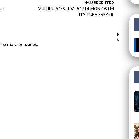
MAIS RECENTE
ve
MULHER POSSUÍDA POR DEMÔNIOS EM
ITAITUBA - BRASIL
E
s
os serão vaporizados.
ISTÉRIOS: 🔍 Portugueses: A Corrente Invisível que nos Está a Roupa