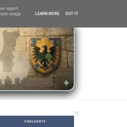
LENDAS
PSIQUE
user-agent
erate usage
LEARN MORE
GOT IT
O BALUARTE