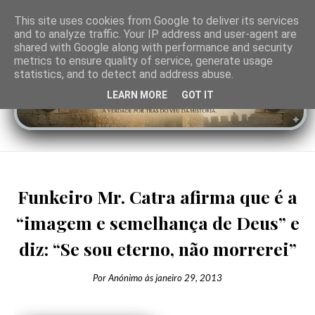
This site uses cookies from Google to deliver its services
and to analyze traffic. Your IP address and user-agent are
shared with Google along with performance and security
metrics to ensure quality of service, generate usage
statistics, and to detect and address abuse.
LEARN MORE
GOT IT
Funkeiro Mr. Catra afirma que é a
“imagem e semelhança de Deus” e
diz: “Se sou eterno, não morrerei”
Por
Anónimo
às
janeiro 29, 2013