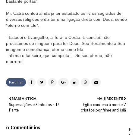
bastante portas”.
Mr. Catra contou ainda já ter estudado os livros sagrados de
diversas religiões e diz ter uma ligação direta com Deus, sendo
“eterno com Ele”.
- Estudei o Evangelho, a Torá, o Corão. E concluí: não
precisamos de ninguém para ter Deus. Sou literalmente a Sua
imagem e semelhança, eterno como Ele.
- afirma o funkeiro, que completa: – Se sou eterno, não
morrerei
Partilhar
MAIS ANTIGA
MAIS RECENTE
Superstições e Símbolos - 1ª
Egito condena à morte 7
Parte
cristãos por filme anti-islã
0 Comentários
E
s