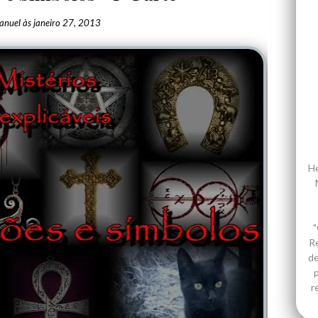
anuel
às
janeiro 27, 2013
He
"
R
de
p
r