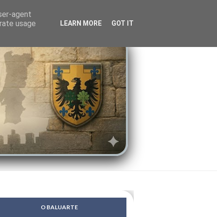
LENDAS
PSIQUE
user-agent
erate usage
LEARN MORE
GOT IT
O BALUARTE