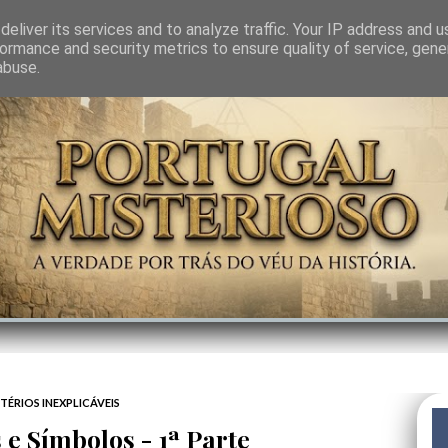
GEM
SABEDORIA
CIÊNCIA DO INVISÍVEL
CONTRA-PODER
ANJOS
eliver its services and to analyze traffic. Your IP address and 
ormance and security metrics to ensure quality of service, gen
abuse.
TÉRIOS INEXPLICÁVEIS
 e Símbolos - 1ª Parte