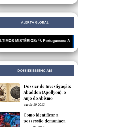
ALERTA GLOBAL
MISTÉRIOS: 🔍 Portugueses: A Corrente Invisível que nos Está a Roupa
DOSSIÊS ESSENCIAIS
Dossier de Investigação:
Abaddon (Apollyon), o
Anjo do Abismo
agosto 19, 2013
Como identificar a
possessão demoníaca