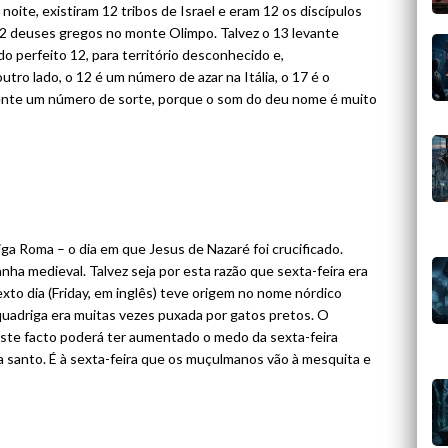
noite, existiram 12 tribos de Israel e eram 12 os discípulos
12 deuses gregos no monte Olimpo. Talvez o 13 levante
 do perfeito 12, para território desconhecido e,
tro lado, o 12 é um número de azar na Itália, o 17 é o
mente um número de sorte, porque o som do deu nome é muito
iga Roma – o dia em que Jesus de Nazaré foi crucificado.
ha medieval. Talvez seja por esta razão que sexta-feira era
to dia (Friday, em inglês) teve origem no nome nórdico
a quadriga era muitas vezes puxada por gatos pretos. O
 Este facto poderá ter aumentado o medo da sexta-feira
a santo. É à sexta-feira que os muçulmanos vão à mesquita e