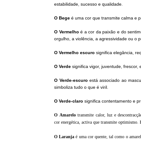
estabilidade, sucesso e qualidade.
O Bege
é uma cor que transmite calma e pa
O
Vermelho
é a cor da paixão e do senti
orgulho, a violência, a agressividade ou o p
O
Vermelho escuro
significa elegância, re
O
Verde
significa vigor, juventude, frescor
O
Verde-escuro
está associado ao mascu
simboliza tudo o que é viril.
O
Verde-claro
significa contentamento e p
O
Amarelo
transmite calor, luz e descontrac
cor energética, activa que transmite optimismo. 
O
Laranja
é uma cor quente, tal como o amarel