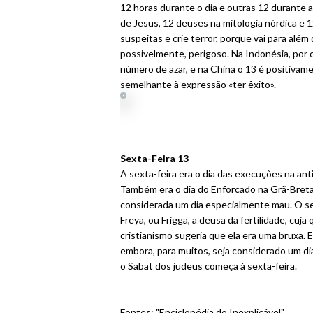
12 horas durante o dia e outras 12 durante a 
de Jesus, 12 deuses na mitologia nórdica e 
suspeitas e crie terror, porque vai para além
possivelmente, perigoso. Na Indonésia, por ou
número de azar, e na China o 13 é positiva
semelhante à expressão «ter êxito».
Sexta-Feira 13
A sexta-feira era o dia das execuções na ant
Também era o dia do Enforcado na Grã-Bretan
considerada um dia especialmente mau. O sex
Freya, ou Frigga, a deusa da fertilidade, cuj
cristianismo sugeria que ela era uma bruxa.
embora, para muitos, seja considerado um di
o Sabat dos judeus começa à sexta-feira.
Fontes: "Enciclopédia do Inexplicável".