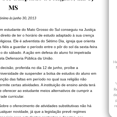
MS
ónimo
às
junho 30, 2013
m estudante do Mato Grosso do Sul conseguiu na Justiça
 direito de ter o horário de estudo adaptado à sua crença
eligiosa. Ele é adventista do Sétimo Dia, igreja que orienta
s fiéis a guardar o período entre o pôr do sol da sexta-feira
 o do sábado. A ação em defesa do aluno foi impetrada
ela Defensoria Pública da União.
He
 decisão, proferida no dia 12 de junho, proíbe a
niversidade de suspender a bolsa de estudos do aluno em
unção das faltas em período no qual sua religião não
"
ermite certas atividades. A instituição de ensino ainda terá
R
e oferecer ao estudante meios alternativos de cumprir a
de
rade curricular.
p
r
Sobre o oferecimento de atividades substitutivas não há
ualquer novidade, já que a legislação prevê regimes