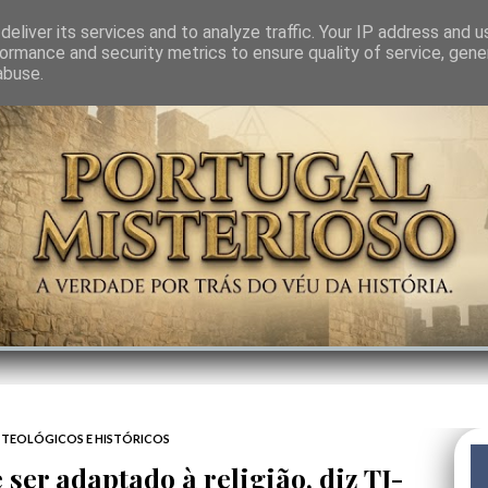
GEM
SABEDORIA
CIÊNCIA DO INVISÍVEL
CONTRA-PODER
ANJOS
eliver its services and to analyze traffic. Your IP address and 
ormance and security metrics to ensure quality of service, gen
abuse.
TEOLÓGICOS E HISTÓRICOS
ser adaptado à religião, diz TJ-