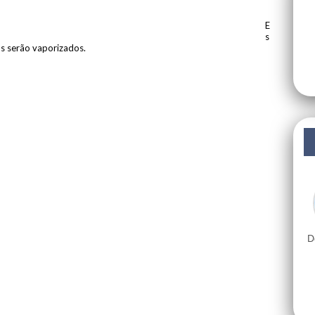
E
s
os serão vaporizados.
D