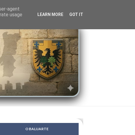
LENDAS
PSIQUE
user-agent
erate usage
LEARN MORE
GOT IT
O BALUARTE