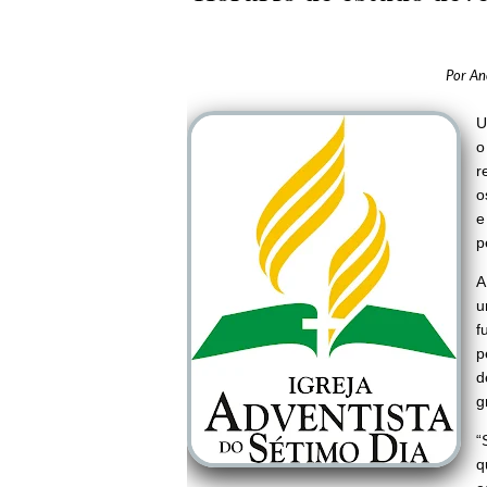
Por
An
U
o
r
o
e
p
A
u
f
p
d
g
“
q