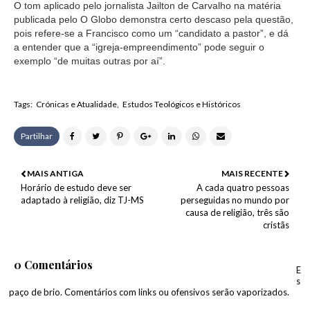
O tom aplicado pelo jornalista Jailton de Carvalho na matéria
publicada pelo O Globo demonstra certo descaso pela questão,
pois refere-se a Francisco como um “candidato a pastor”, e dá
a entender que a “igreja-empreendimento” pode seguir o
exemplo “de muitas outras por aí”.
Tags:
Crónicas e Atualidade
Estudos Teológicos e Históricos
Partilhar
MAIS ANTIGA
MAIS RECENTE
Horário de estudo deve ser
A cada quatro pessoas
adaptado à religião, diz TJ-MS
perseguidas no mundo por
causa de religião, três são
cristãs
0 Comentários
E
s
paço de brio. Comentários com links ou ofensivos serão vaporizados.