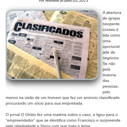
Por
Anónimo
às
julho 03, 2013
A abertura
de igrejas
neopente
costais é
tida como
uma
oportunid
ade de
negócios.
Se não
pela
maioria
das
pessoas,
pelo
menos na visão de um homem que fez um anúncio classificado
procurando um sócio para sua empreitada.
O jornal O Globo fez uma matéria sobre o caso, e ligou para o
“empreendedor” que se identifica como Francisco e surpreende
pela objetividade e frieza com que trata o tema.