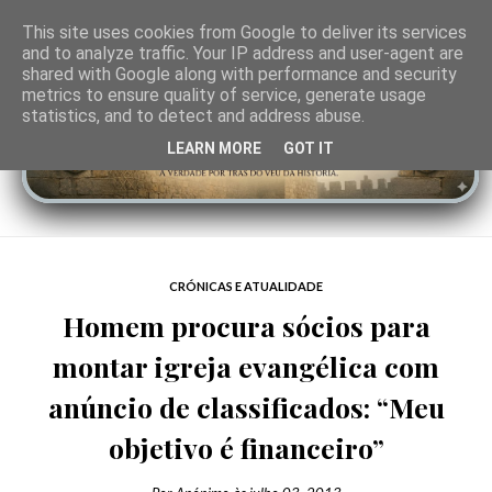
This site uses cookies from Google to deliver its services
and to analyze traffic. Your IP address and user-agent are
shared with Google along with performance and security
metrics to ensure quality of service, generate usage
statistics, and to detect and address abuse.
LEARN MORE
GOT IT
CRÓNICAS E ATUALIDADE
Homem procura sócios para
montar igreja evangélica com
anúncio de classificados: “Meu
objetivo é financeiro”