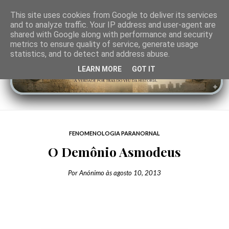
This site uses cookies from Google to deliver its services
and to analyze traffic. Your IP address and user-agent are
shared with Google along with performance and security
metrics to ensure quality of service, generate usage
statistics, and to detect and address abuse.
LEARN MORE
GOT IT
FENOMENOLOGIA PARANORNAL
O Demônio Asmodeus
Por
Anónimo
às
agosto 10, 2013