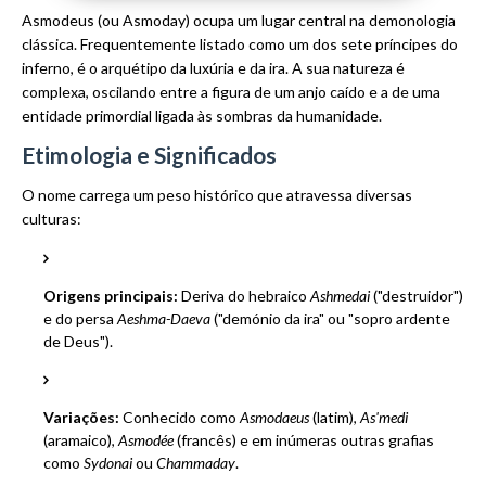
Asmodeus (ou Asmoday) ocupa um lugar central na demonologia
clássica. Frequentemente listado como um dos sete príncipes do
inferno, é o arquétipo da luxúria e da ira. A sua natureza é
complexa, oscilando entre a figura de um anjo caído e a de uma
entidade primordial ligada às sombras da humanidade.
Etimologia e Significados
O nome carrega um peso histórico que atravessa diversas
culturas:
Origens principais:
Deriva do hebraico
Ashmedai
("destruidor")
e do persa
Aeshma-Daeva
("demónio da ira" ou "sopro ardente
de Deus").
Variações:
Conhecido como
Asmodaeus
(latim),
As'medi
(aramaico),
Asmodée
(francês) e em inúmeras outras grafias
como
Sydonai
ou
Chammaday
.