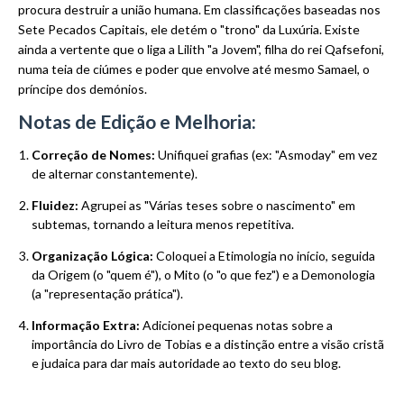
procura destruir a união humana. Em classificações baseadas nos
Sete Pecados Capitais, ele detém o "trono" da Luxúria. Existe
ainda a vertente que o liga a Lilith "a Jovem", filha do rei Qafsefoni,
numa teia de ciúmes e poder que envolve até mesmo Samael, o
príncipe dos demónios.
Notas de Edição e Melhoria:
Correção de Nomes:
Unifiquei grafias (ex: "Asmoday" em vez
de alternar constantemente).
Fluidez:
Agrupei as "Várias teses sobre o nascimento" em
subtemas, tornando a leitura menos repetitiva.
Organização Lógica:
Coloquei a Etimologia no início, seguida
da Origem (o "quem é"), o Mito (o "o que fez") e a Demonologia
(a "representação prática").
Informação Extra:
Adicionei pequenas notas sobre a
importância do Livro de Tobias e a distinção entre a visão cristã
e judaica para dar mais autoridade ao texto do seu blog.