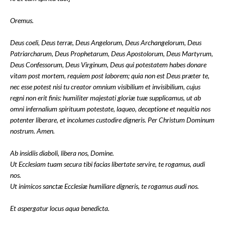
Oremus.
Deus coeli, Deus terræ, Deus Angelorum, Deus Archangelorum, Deus
Patriarcharum, Deus Prophetarum, Deus Apostolorum, Deus Martyrum,
Deus Confessorum, Deus Virginum, Deus qui potestatem habes donare
vitam post mortem, requiem post laborem; quia non est Deus præter te,
nec esse potest nisi tu creator omnium visibilium et invisibilium, cujus
regni non erit finis: humiIiter majestati gloriæ tuæ supplicamus, ut ab
omni infernalium spirituum potestate, laqueo, deceptione et nequitia nos
potenter liberare, et incolumes custodire digneris. Per Christum Dominum
nostrum. Amen.
Ab insidiis diaboli, libera nos, Domine.
Ut Ecclesiam tuam secura tibi facias libertate servire, te rogamus, audi
nos.
Ut inimicos sanctæ Ecclesiæ humiliare digneris, te rogamus audi nos.
Et aspergatur locus aqua benedicta.