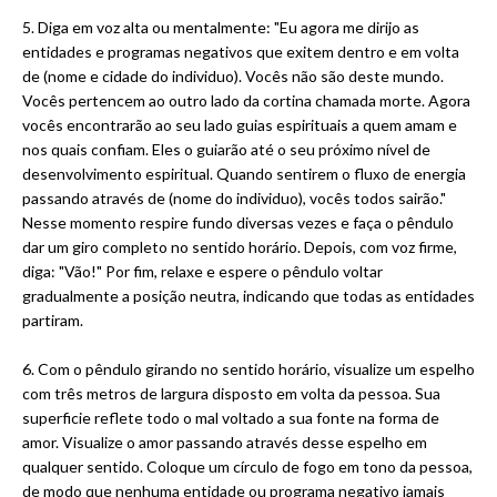
5. Diga em voz alta ou mentalmente: "Eu agora me dirijo as
entidades e programas negativos que exitem dentro e em volta
de (nome e cidade do individuo). Vocês não são deste mundo.
Vocês pertencem ao outro lado da cortina chamada morte. Agora
vocês encontrarão ao seu lado guias espirituais a quem amam e
nos quais confiam. Eles o guiarão até o seu próximo nível de
desenvolvimento espiritual. Quando sentirem o fluxo de energia
passando através de (nome do individuo), vocês todos sairão."
Nesse momento respire fundo diversas vezes e faça o pêndulo
dar um giro completo no sentido horário. Depois, com voz firme,
diga: "Vão!" Por fim, relaxe e espere o pêndulo voltar
gradualmente a posição neutra, indicando que todas as entidades
partiram.
6. Com o pêndulo girando no sentido horário, visualize um espelho
com três metros de largura disposto em volta da pessoa. Sua
superficie reflete todo o mal voltado a sua fonte na forma de
amor. Visualize o amor passando através desse espelho em
qualquer sentido. Coloque um círculo de fogo em tono da pessoa,
de modo que nenhuma entidade ou programa negativo jamais