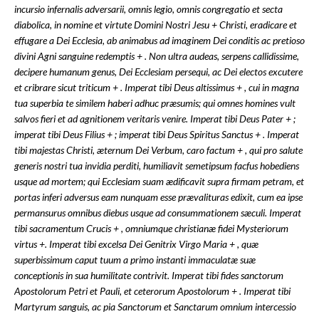
incursio infernalis adversarii, omnis legio, omnis congregatio et secta
diabolica, in nomine et virtute Domini Nostri Jesu + Christi, eradicare et
effugare a Dei Ecclesia, ab animabus ad imaginem Dei conditis ac pretioso
divini Agni sanguine redemptis + . Non ultra audeas, serpens callidissime,
decipere humanum genus, Dei Ecclesiam persequi, ac Dei electos excutere
et cribrare sicut triticum + . Imperat tibi Deus altissimus + , cui in magna
tua superbia te similem haberi adhuc præsumis; qui omnes homines vult
salvos fieri et ad agnitionem veritaris venire. Imperat tibi Deus Pater + ;
imperat tibi Deus Filius + ; imperat tibi Deus Spiritus Sanctus + . Imperat
tibi majestas Christi, æternum Dei Verbum, caro factum + , qui pro salute
generis nostri tua invidia perditi, humiliavit semetipsum facfus hobediens
usque ad mortem; qui Ecclesiam suam ædificavit supra firmam petram, et
portas inferi adversus eam nunquam esse prævalituras edixit, cum ea ipse
permansurus omnibus diebus usque ad consummationem sæculi. Imperat
tibi sacramentum Crucis + , omniumque christianæ fidei Mysteriorum
virtus +. Imperat tibi excelsa Dei Genitrix Virgo Maria + , quæ
superbissimum caput tuum a primo instanti immaculatæ suæ
conceptionis in sua humilitate contrivit. Imperat tibi fides sanctorum
Apostolorum Petri et Pauli, et ceterorum Apostolorum + . Imperat tibi
Martyrum sanguis, ac pia Sanctorum et Sanctarum omnium intercessio