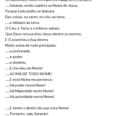
......Satanás, estão sujeitos ao Nome de Jesus.
Porque todo joelho se dobrará.
Das coisas, ou seres, no céu, na terra,
......e debaixo da terra.
O Céu, a Terra, e o inferno sabem,
Que Deus ressuscitou Jesus dentre os mortos,
E O assentou a Sua destra
Muito acima de todo principado,
......e potestade,
......e poder,
......e domínio,
......E Lhe deu um Nome!
......ACIMA DE TODO NOME!
......E este Nome me pertence.
......Há poder neste Nomr!
......Há Majestade neste Nome!
......Há autoridade neste Nome!
......E tenho o direito de usar este Nome!
......Portanto: saia, Satanás!