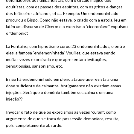
defumadores dos umbandistas, com o círculo mágico dos
ocultistas, com os passes dos espíritas, com os gritos e danças
dos feiticeiros africanos, etc.... Exemplo: Um endemoninhado
procurou o Bispo. Como não estava, o criado com a estola, leu em
latim um discurso de Cícero: e o exorcismo "ciceroniano" expulsou
o "demônio",
La Fontaine, com hipnotismo curou 23 endemoninhados, e entre
eles, a famosa "endemoninhada" Vouillet, que estava sendo
muitas vezes exorcizada e que apresentara levitações,
xenoglossias, sansonismo, etc.
E não há endemoninhado em pleno ataque que resista a uma
dose suficiente de calmante. Antigamente não existiam essas
injeções. Será que o demônio também se acalma c om uma
injeção??
Invocar o fato de que os exorcismos às vezes "curam", como
argumento de que se trata de possessão demoníaca, resulta,
pois, completamente absurdo.