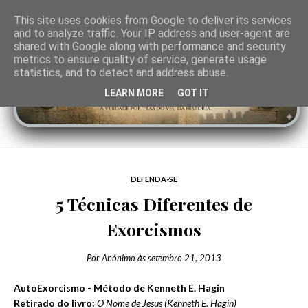
This site uses cookies from Google to deliver its services
and to analyze traffic. Your IP address and user-agent are
shared with Google along with performance and security
metrics to ensure quality of service, generate usage
statistics, and to detect and address abuse.
LEARN MORE
GOT IT
DEFENDA-SE
5 Técnicas Diferentes de
Exorcismos
Por
Anónimo
às
setembro 21, 2013
AutoExorcismo - Método de Kenneth E. Hagin
Retirado do livro:
O Nome de Jesus (Kenneth E. Hagin)