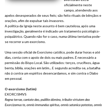
oficialmente neste
campo, atendendo aos
apelos desesperados de seus fieis; são feito rituais de bênçãos e
orações, afim de expulsar tais invasores.
A política da Igreja neste assunto é bem cautelosa, após uma
investigação, geralmente é indicado um tratamento psicológico-
psiquiátrico. Quando não for o caso, numa última tentativa pode-
se recorrer a um exorcismo.
Uma sessão oficial de Exorcismo católico, pode durar horas e até
dias, conta com o apoio de dois ou mais padres. É necessário a
permissão do Bispo Local. São utilizados: terços, crucifixos, água
benta, bíblia, orações em latim... E segundo acredita-se, a batalha
não á contra um espíritos desencardamos, e sim contra o Diabo
em pessoal.
O exorcismo (latim)
EXORCISMVS
Regna terrae, cantate deo, psállite dómino, tribuite virtutem deo
Exorcizamus te, omnis immundus spiritus, omnis satanica potestas, omnis