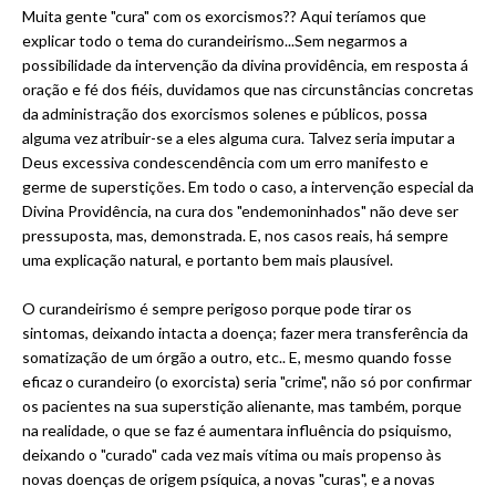
Muita gente "cura" com os exorcismos?? Aqui teríamos que
explicar todo o tema do curandeirismo...Sem negarmos a
possibilidade da intervenção da divina providência, em resposta á
oração e fé dos fiéis, duvidamos que nas circunstâncias concretas
da administração dos exorcismos solenes e públicos, possa
alguma vez atribuir-se a eles alguma cura. Talvez seria imputar a
Deus excessiva condescendência com um erro manifesto e
germe de superstições. Em todo o caso, a intervenção especial da
Divina Providência, na cura dos "endemoninhados" não deve ser
pressuposta, mas, demonstrada. E, nos casos reais, há sempre
uma explicação natural, e portanto bem mais plausível.
O curandeirismo é sempre perigoso porque pode tirar os
sintomas, deixando intacta a doença; fazer mera transferência da
somatização de um órgão a outro, etc.. E, mesmo quando fosse
eficaz o curandeiro (o exorcista) seria "crime", não só por confirmar
os pacientes na sua superstição alienante, mas também, porque
na realidade, o que se faz é aumentara influência do psiquismo,
deixando o "curado" cada vez mais vítima ou mais propenso às
novas doenças de origem psíquica, a novas "curas", e a novas