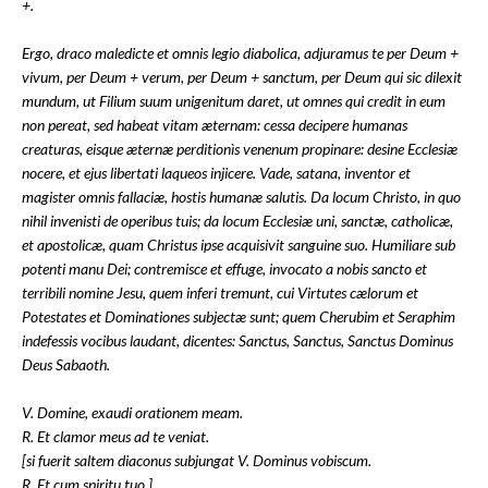
+.
Ergo, draco maledicte et omnis legio diabolica, adjuramus te per Deum +
vivum, per Deum + verum, per Deum + sanctum, per Deum qui sic dilexit
mundum, ut Filium suum unigenitum daret, ut omnes qui credit in eum
non pereat, sed habeat vitam æternam: cessa decipere humanas
creaturas, eisque æternæ perditionìs venenum propinare: desine Ecclesiæ
nocere, et ejus libertati laqueos injicere. Vade, satana, inventor et
magister omnis fallaciæ, hostis humanæ salutis. Da locum Christo, in quo
nihil invenisti de operibus tuis; da locum Ecclesiæ uni, sanctæ, catholicæ,
et apostolicæ, quam Christus ipse acquisivit sanguine suo. Humiliare sub
potenti manu Dei; contremisce et effuge, invocato a nobis sancto et
terribili nomine Jesu, quem inferi tremunt, cui Virtutes cælorum et
Potestates et Dominationes subjectæ sunt; quem Cherubim et Seraphim
indefessis vocibus laudant, dicentes: Sanctus, Sanctus, Sanctus Dominus
Deus Sabaoth.
V. Domine, exaudi orationem meam.
R. Et clamor meus ad te veniat.
[si fuerit saltem diaconus subjungat V. Dominus vobiscum.
R. Et cum spiritu tuo.]