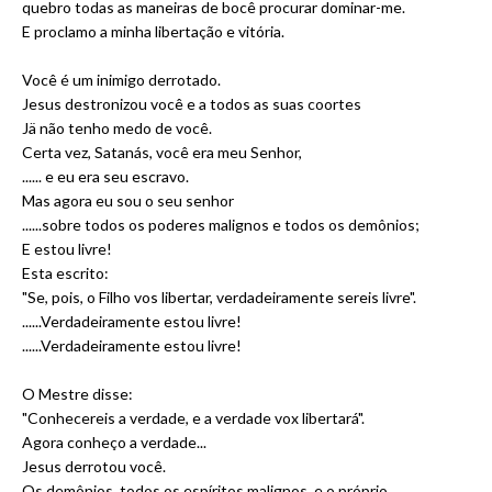
quebro todas as maneiras de bocê procurar dominar-me.
E proclamo a minha libertação e vitória.
Você é um inimigo derrotado.
Jesus destronizou você e a todos as suas coortes
Jä não tenho medo de você.
Certa vez, Satanás, você era meu Senhor,
...... e eu era seu escravo.
Mas agora eu sou o seu senhor
......sobre todos os poderes malignos e todos os demônios;
E estou livre!
Esta escrito:
"Se, pois, o Filho vos libertar, verdadeiramente sereis livre".
......Verdadeiramente estou livre!
......Verdadeiramente estou livre!
O Mestre disse:
"Conhecereis a verdade, e a verdade vox libertará".
Agora conheço a verdade...
Jesus derrotou você.
Os demônios, todos os espíritos malignos, e o próprio