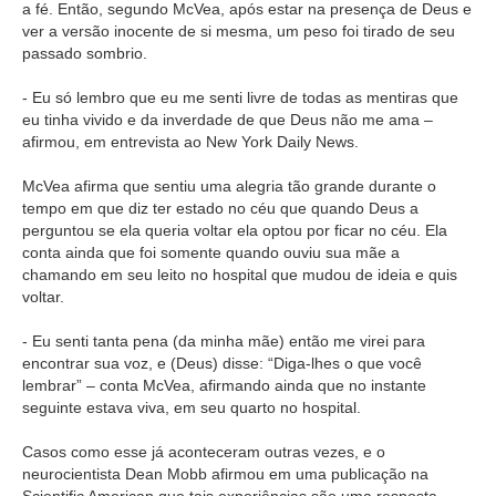
a fé. Então, segundo McVea, após estar na presença de Deus e
ver a versão inocente de si mesma, um peso foi tirado de seu
passado sombrio.
- Eu só lembro que eu me senti livre de todas as mentiras que
eu tinha vivido e da inverdade de que Deus não me ama –
afirmou, em entrevista ao New York Daily News.
McVea afirma que sentiu uma alegria tão grande durante o
tempo em que diz ter estado no céu que quando Deus a
perguntou se ela queria voltar ela optou por ficar no céu. Ela
conta ainda que foi somente quando ouviu sua mãe a
chamando em seu leito no hospital que mudou de ideia e quis
voltar.
- Eu senti tanta pena (da minha mãe) então me virei para
encontrar sua voz, e (Deus) disse: “Diga-lhes o que você
lembrar” – conta McVea, afirmando ainda que no instante
seguinte estava viva, em seu quarto no hospital.
Casos como esse já aconteceram outras vezes, e o
neurocientista Dean Mobb afirmou em uma publicação na