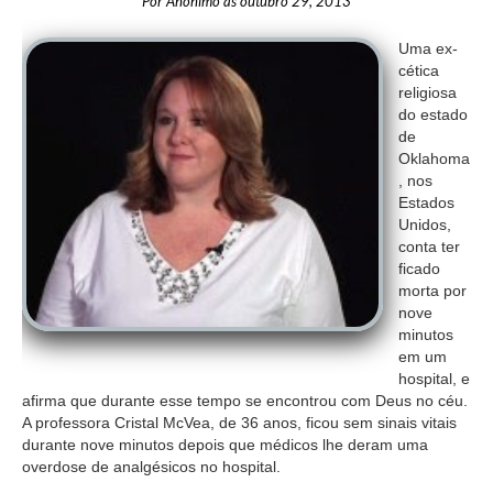
Por
Anónimo
às
outubro 29, 2013
Uma ex-
cética
religiosa
do estado
de
Oklahoma
, nos
Estados
Unidos,
conta ter
ficado
morta por
nove
minutos
em um
hospital, e
afirma que durante esse tempo se encontrou com Deus no céu.
A professora Cristal McVea, de 36 anos, ficou sem sinais vitais
durante nove minutos depois que médicos lhe deram uma
overdose de analgésicos no hospital.