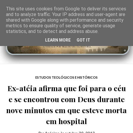
This site uses cookies from Google to deliver its services
and to analyze traffic. Your IP address and user-agent are
shared with Google along with performance and security
metrics to ensure quality of service, generate usage
statistics, and to detect and address abuse.
LEARN MORE
GOT IT
ESTUDOS TEOLÓGICOS E HISTÓRICOS
Ex-atéia afirma que foi para o céu
e se encontrou com Deus durante
nove minutos em que esteve morta
em hospital