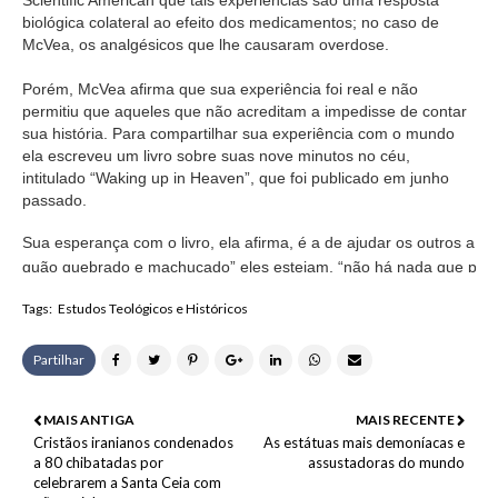
Scientific American que tais experiências são uma resposta
biológica colateral ao efeito dos medicamentos; no caso de
McVea, os analgésicos que lhe causaram overdose.
Porém, McVea afirma que sua experiência foi real e não
permitiu que aqueles que não acreditam a impedisse de contar
sua história. Para compartilhar sua experiência com o mundo
ela escreveu um livro sobre suas nove minutos no céu,
intitulado “Waking up in Heaven”, que foi publicado em junho
passado.
Sua esperança com o livro, ela afirma, é a de ajudar os outros a 
quão quebrado e machucado” eles estejam, “não há nada que pos
por eles”
.
Tags:
Estudos Teológicos e Históricos
Partilhar
MAIS ANTIGA
MAIS RECENTE
Cristãos iranianos condenados
As estátuas mais demoníacas e
a 80 chibatadas por
assustadoras do mundo
celebrarem a Santa Ceia com