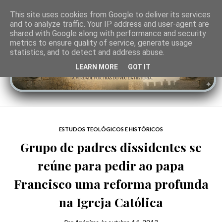
This site uses cookies from Google to deliver its services
and to analyze traffic. Your IP address and user-agent are
shared with Google along with performance and security
metrics to ensure quality of service, generate usage
statistics, and to detect and address abuse.
LEARN MORE
GOT IT
ESTUDOS TEOLÓGICOS E HISTÓRICOS
Grupo de padres dissidentes se
reúne para pedir ao papa
Francisco uma reforma profunda
na Igreja Católica