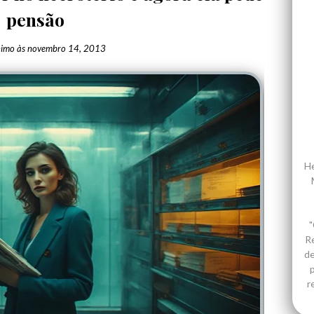
pensão
nimo
às
novembro 14, 2013
He
"
R
de
p
r