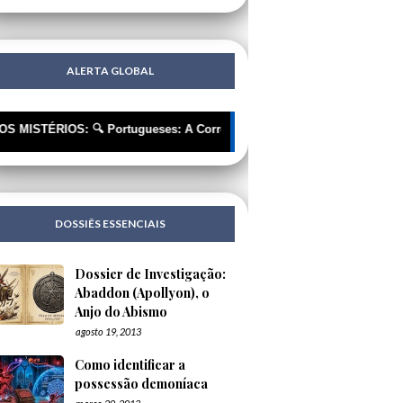
ALERTA GLOBAL
RIOS: 🔍 Portugueses: A Corrente Invisível que nos Está a Roupar a L
DOSSIÊS ESSENCIAIS
Dossier de Investigação:
Abaddon (Apollyon), o
Anjo do Abismo
agosto 19, 2013
Como identificar a
possessão demoníaca