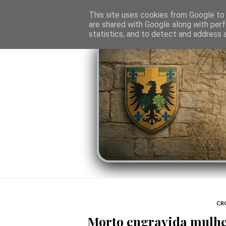
O PORTAL
SOMBRAS DO PODER
LINHA
This site uses cookies from Google to d
are shared with Google along with perf
statistics, and to detect and address 
CR
Morto engravida mulher