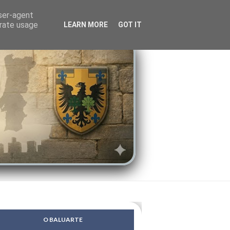
LENDAS
PSIQUE
user-agent
erate usage
LEARN MORE
GOT IT
O BALUARTE