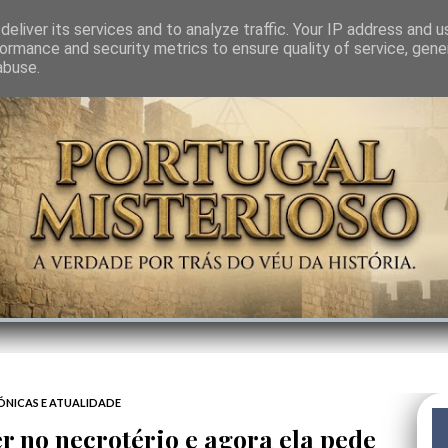
GEM
SABEDORIA
CIÊNCIA DO INVISÍVEL
CONTRA-PODER
ANJOS
eliver its services and to analyze traffic. Your IP address and 
ormance and security metrics to ensure quality of service, gen
abuse.
ÓNICAS E ATUALIDADE
 no necrotério e agora ela pede