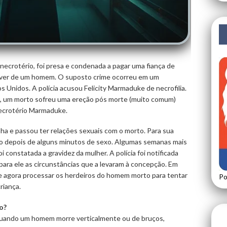
ecrotério, foi presa e condenada a pagar uma fiança de
áver de um homem. O suposto crime ocorreu em um
 Unidos. A polícia acusou Felicity Marmaduke de necrofilia.
, um morto sofreu uma ereção pós morte (muito comum)
necrotério Marmaduke.
ha e passou ter relações sexuais com o morto. Para sua
o depois de alguns minutos de sexo. Algumas semanas mais
i constatada a gravidez da mulher. A polícia foi notificada
ra ele as circunstâncias que a levaram à concepção. Em
e agora processar os herdeiros do homem morto para tentar
Po
riança.
o?
quando um homem morre verticalmente ou de bruços,