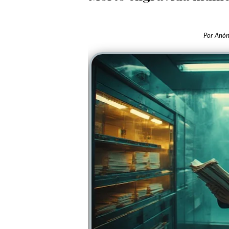
Por
Anó