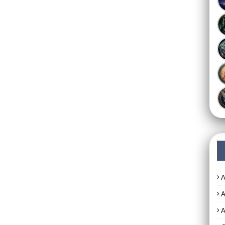
A
A
A