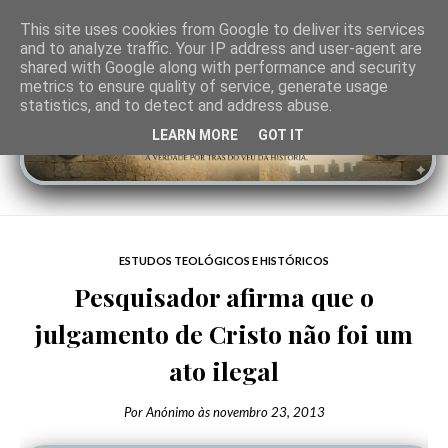
This site uses cookies from Google to deliver its services
and to analyze traffic. Your IP address and user-agent are
shared with Google along with performance and security
metrics to ensure quality of service, generate usage
statistics, and to detect and address abuse.
LEARN MORE
GOT IT
ESTUDOS TEOLÓGICOS E HISTÓRICOS
Pesquisador afirma que o
julgamento de Cristo não foi um
ato ilegal
Por
Anónimo
às
novembro 23, 2013