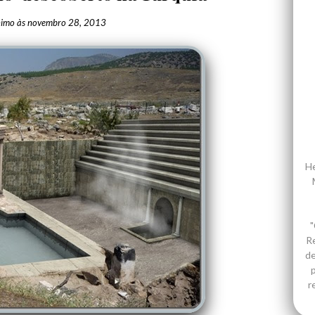
nimo
às
novembro 28, 2013
He
"
R
de
p
r