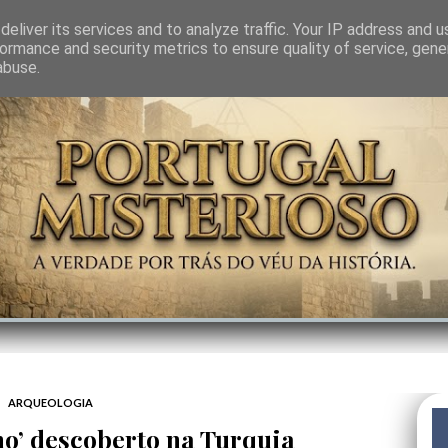
GEM
SABEDORIA
CIÊNCIA DO INVISÍVEL
CONTRA-PODER
ANJOS
eliver its services and to analyze traffic. Your IP address and 
ormance and security metrics to ensure quality of service, gen
abuse.
ARQUEOLOGIA
no’ descoberto na Turquia