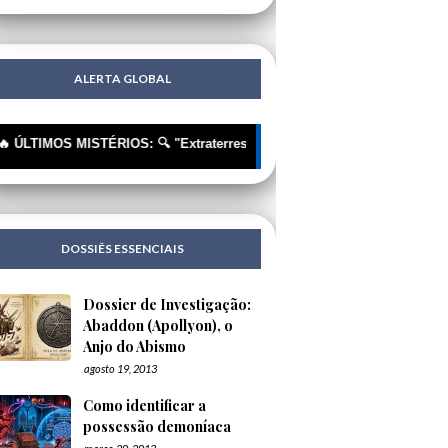
ALERTA GLOBAL
OS MISTÉRIOS: 🔍 "Extraterrestres"? Não, Tecnologia Humana Disfarça
DOSSIÊS ESSENCIAIS
Dossier de Investigação:
Abaddon (Apollyon), o
Anjo do Abismo
agosto 19, 2013
Como identificar a
possessão demoníaca