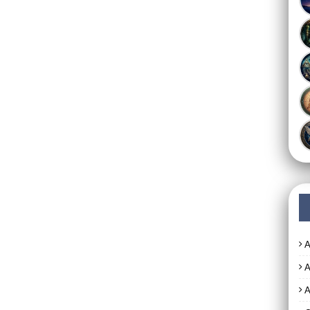
A
A
A