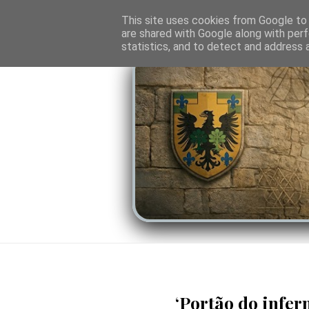
O PORTAL
SOMBRAS DO PODER
LINHA
This site uses cookies from Google to d
are shared with Google along with perf
statistics, and to detect and address 
‘Portão do infer