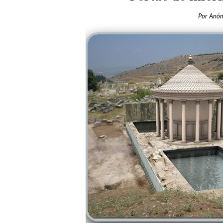
Por
Anó