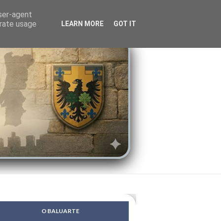
LENDAS
PSIQUE
user-agent
erate usage
LEARN MORE
GOT IT
O BALUARTE