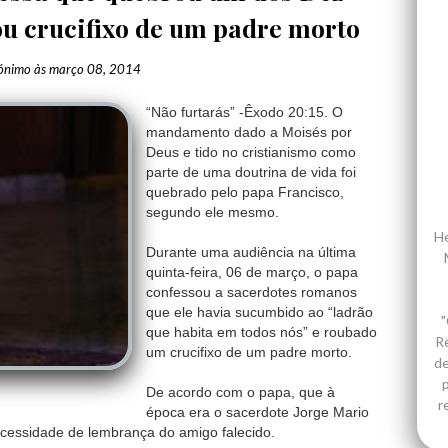
 crucifixo de um padre morto
ónimo
às
março 08, 2014
“Não furtarás” -Êxodo 20:15. O
mandamento dado a Moisés por
Deus e tido no cristianismo como
parte de uma doutrina de vida foi
quebrado pelo papa Francisco,
segundo ele mesmo.
He
Durante uma audiência na última
quinta-feira, 06 de março, o papa
confessou a sacerdotes romanos
que ele havia sucumbido ao “ladrão
"
que habita em todos nós” e roubado
R
um crucifixo de um padre morto.
de
p
De acordo com o papa, que à
r
época era o sacerdote Jorge Mario
ecessidade de lembrança do amigo falecido.