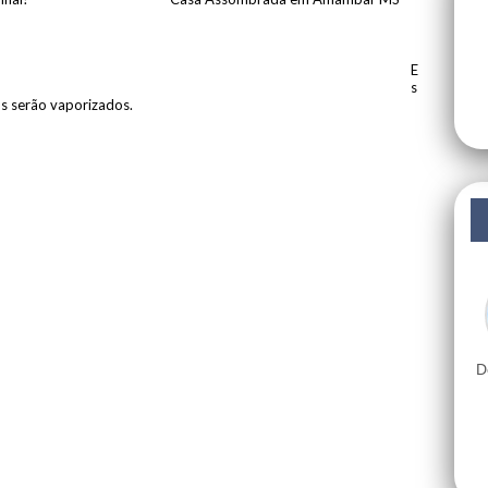
E
s
os serão vaporizados.
D