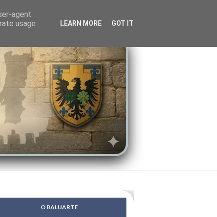
LENDAS
PSIQUE
user-agent
erate usage
LEARN MORE
GOT IT
O BALUARTE