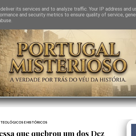
GEM
SABEDORIA
CIÊNCIA DO INVISÍVEL
CONTRA-PODER
ANJOS
eliver its services and to analyze traffic. Your IP address and 
ormance and security metrics to ensure quality of service, gen
abuse.
TEOLÓGICOS E HISTÓRICOS
essa que quebrou um dos Dez