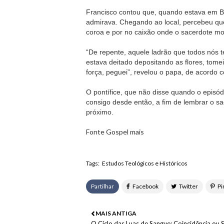
Francisco contou que, quando estava em Bu
admirava. Chegando ao local, percebeu que
coroa e por no caixão onde o sacerdote m
“De repente, aquele ladrão que todos nós 
estava deitado depositando as flores, tome
força, peguei”, revelou o papa, de acordo
O pontífice, que não disse quando o episó
consigo desde então, a fim de lembrar o s
próximo.
Fonte Gospel mais
Tags:
Estudos Teológicos e Históricos
Partilhar
MAIS ANTIGA
O Ciclo das Luas de Sangue: Coincidência ou S