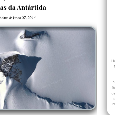
as da Antártida
ónimo
às
junho 07, 2014
He
"
R
de
p
r