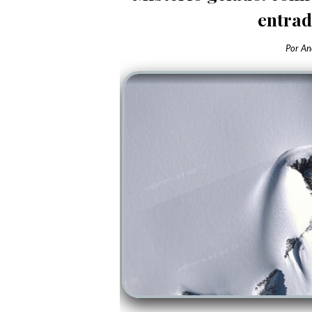
entrad
Por
An