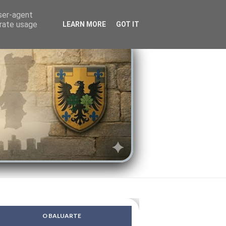
LENDAS
PSIQUE
user-agent
erate usage
LEARN MORE
GOT IT
O BALUARTE