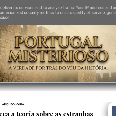
GEM
SABEDORIA
CIÊNCIA DO INVISÍVEL
CONTRA-PODER
ANJOS
eliver its services and to analyze traffic. Your IP address and 
ormance and security metrics to ensure quality of service, gen
abuse.
ARQUEOLOGIA
eça a teoria sobre as estranhas