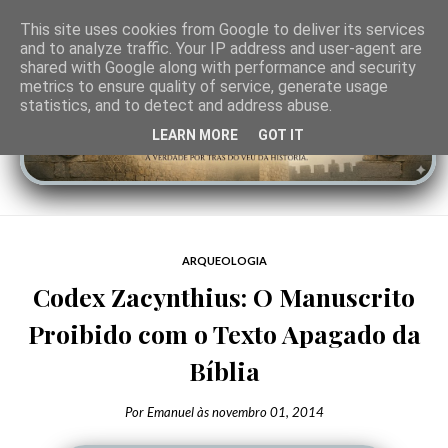
This site uses cookies from Google to deliver its services
and to analyze traffic. Your IP address and user-agent are
shared with Google along with performance and security
metrics to ensure quality of service, generate usage
statistics, and to detect and address abuse.
LEARN MORE
GOT IT
ARQUEOLOGIA
Codex Zacynthius: O Manuscrito
Proibido com o Texto Apagado da
Bíblia
Por
Emanuel
às
novembro 01, 2014